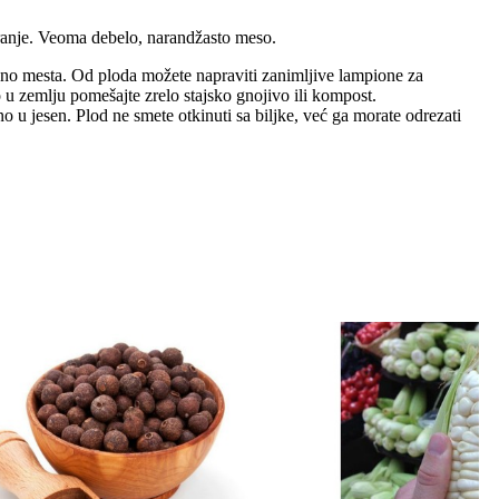
iranje. Veoma debelo, narandžasto meso.
puno mesta. Od ploda možete napraviti zanimljive lampione za
o u zemlju pomešajte zrelo stajsko gnojivo ili kompost.
o u jesen. Plod ne smete otkinuti sa biljke, već ga morate odrezati