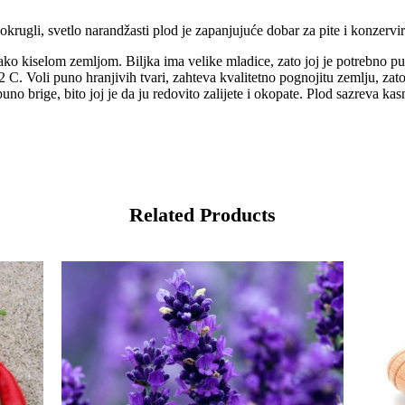
ugli, svetlo narandžasti plod je zapanjujuće dobar za pite i konzerv
jako kiselom zemljom. Biljka ima velike mladice, zato joj je potrebno 
2 C. Voli puno hranjivih tvari, zahteva kvalitetno pognojitu zemlju, zat
brige, bito joj je da ju redovito zalijete i okopate. Plod sazreva kasn
Related Products