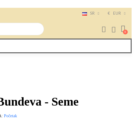
SR
€
EUR
undeva - Seme
A
Početak