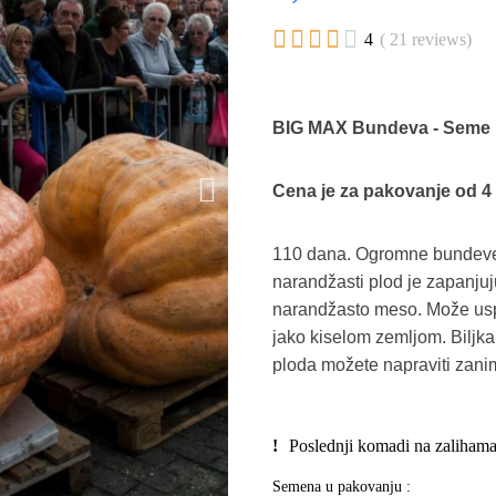





4
( 21 reviews)
BIG MAX Bundeva - Seme
Cena je za pakovanje od 4
110 dana. Ogromne bundeve m
narandžasti plod je zapanjuj
narandžasto meso. Može uspe
jako kiselom zemljom. Biljka
ploda možete napraviti zani
Poslednji komadi na zaliham
Semena u pakovanju :