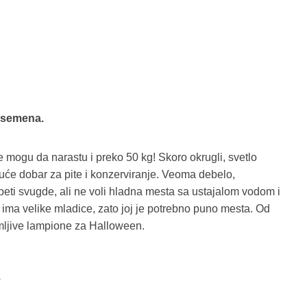
 semena.
ogu da narastu i preko 50 kg! Skoro okrugli, svetlo
uće dobar za pite i konzerviranje. Veoma debelo,
ti svugde, ali ne voli hladna mesta sa ustajalom vodom i
 ima velike mladice, zato joj je potrebno puno mesta. Od
mljive lampione za Halloween.
a