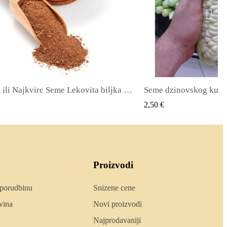
zinovskog kukuruza Cuzco - Cusco
QUICK VIEW
QUICK
2,40 €
Proizvodi
 porudbinu
Snizene cene
vina
Novi proizvodi
Najprodavaniji