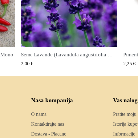
Seme Lavande (Lavandula angustifolia Mill)
Piment ili Najkvirc Seme Lekovita biljka i zacin
Seme d
QUICK VIEW
2,25 €
2,50 €
Nasa kompanija
Vas nalog
O nama
Pratite moju
Kontaktirajte nas
Istorija kupo
Dostava - Placane
Informacije