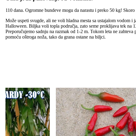
110 dana. Ogromne bundeve mogu da narastu i preko 50 kg! Skoro okr
Može uspeti svugde, ali ne voli hladna mesta sa ustajalom vodom i 
Halloween. Biljka voli topla područja, zato seme proklijava tek na 1
Preporučujemo sadnju na razmak od 1-2 m. Tokom leta ne zahteva puno 
pomoću oštroga noža, tako da grana ostane na biljci.