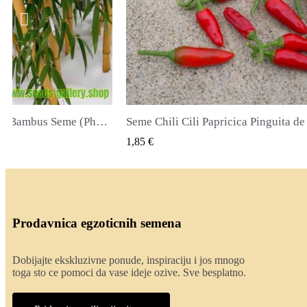
icica Pinguita de Mono
K VIEW
QUICK VIEW
2,00 €
Prodavnica egzoticnih semena
Dobijajte ekskluzivne ponude, inspiraciju i jos mnogo
toga sto ce pomoci da vase ideje ozive. Sve besplatno.