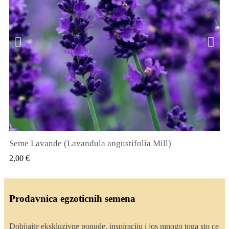
Seme Lavande (Lavandula angustifolia Mill)
QUICK VIEW
2,00 €
Prodavnica egzoticnih semena
Dobijajte ekskluzivne ponude, inspiraciju i jos mnogo toga sto ce