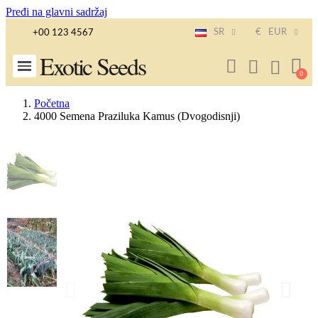
Pređi na glavni sadržaj
SR
€
EUR
+00 123 4567
Exotic Seeds
Početna
4000 Semena Praziluka Kamus (Dvogodisnji)