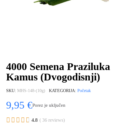
4000 Semena Praziluka
Kamus (Dvogodisnji)
SKU
MHS-148-(10g)
KATEGORIJA
Početak
9,95 €
Porez je uključen





4.8
( 36 reviews)