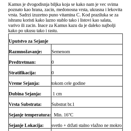
Kamus je dvogodisnja biljka koja se kako nam je vec svima
poznato kao hrana, zacin, medonosna vrsta, ukrasna i lekovita
vrsta. Sadrzi izuzetno puno vitamina C. Kod praziluka se za
ishranu koristi kako lazno stablo tako i listovi kao salata,
varivo ili zacin. Inace za Kamus kazu da je daleko najbolji
kako po ukusu tako i rastu.
Uputstvo za Sejanje
Razmnožavanje:
Semenom
Predtretman:
0
Stratifikacija:
0
Vreme Sejanja:
tokom cele godine
Dubina Sejanja:
1 cm
Vrsta Substrata:
Substrat br.1
Sejanje temperatura:
Min. 16°C
Sejanje Lokacija:
svetlo + držati stalno vlažno ne mokro