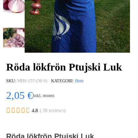
Röda lökfrön Ptujski Luk
SKU
MHS-157-(50-S)
KATEGORI
Hem
2,05 €
Inkl. moms





4.8
( 38 reviews)
Röda lökfrön Ptujski Luk