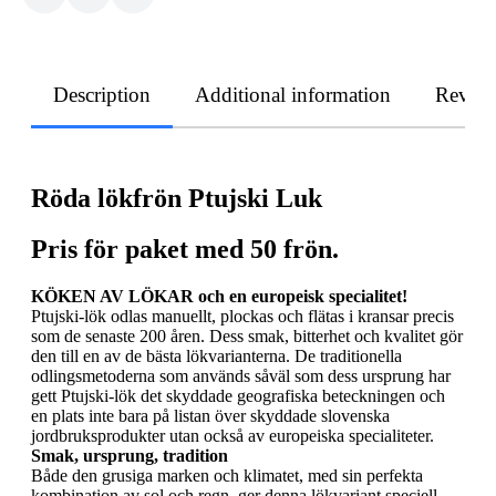
Description
Additional information
Revie
Röda lökfrön Ptujski Luk
Pris för paket med 50 frön.
KÖKEN AV LÖKAR och en europeisk specialitet!
Ptujski-lök odlas manuellt, plockas och flätas i kransar precis
som de senaste 200 åren. Dess smak, bitterhet och kvalitet gör
den till en av de bästa lökvarianterna. De traditionella
odlingsmetoderna som används såväl som dess ursprung har
gett Ptujski-lök det skyddade geografiska beteckningen och
en plats inte bara på listan över skyddade slovenska
jordbruksprodukter utan också av europeiska specialiteter.
Smak, ursprung, tradition
Både den grusiga marken och klimatet, med sin perfekta
kombination av sol och regn, ger denna lökvariant speciell