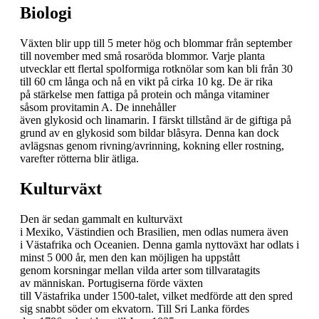
Biologi
Växten blir upp till 5 meter hög och blommar från september
till november med små rosaröda blommor. Varje planta
utvecklar ett flertal spolformiga rotknölar som kan bli från 30
till 60 cm långa och nå en vikt på cirka 10 kg. De är rika
på stärkelse men fattiga på protein och många vitaminer
såsom provitamin A. De innehåller
även glykosid och linamarin. I färskt tillstånd är de giftiga på
grund av en glykosid som bildar blåsyra. Denna kan dock
avlägsnas genom rivning/avrinning, kokning eller rostning,
varefter rötterna blir ätliga.
Kulturväxt
Den är sedan gammalt en kulturväxt
i Mexiko, Västindien och Brasilien, men odlas numera även
i Västafrika och Oceanien. Denna gamla nyttoväxt har odlats i
minst 5 000 år, men den kan möjligen ha uppstått
genom korsningar mellan vilda arter som tillvaratagits
av människan. Portugiserna förde växten
till Västafrika under 1500-talet, vilket medförde att den spred
sig snabbt söder om ekvatorn. Till Sri Lanka fördes