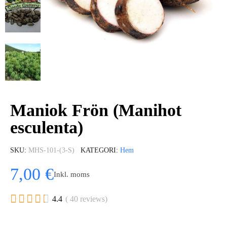
Maniok Frön (Manihot
esculenta)
SKU
MHS-101-(3-S)
KATEGORI
Hem
7,00 €
Inkl. moms





4.4
( 40 reviews)