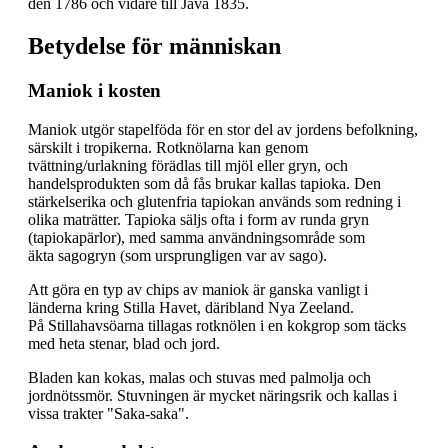
den 1786 och vidare till Java 1835.
Betydelse för människan
Maniok i kosten
Maniok utgör stapelföda för en stor del av jordens befolkning,
särskilt i tropikerna. Rotknölarna kan genom
tvättning/urlakning förädlas till mjöl eller gryn, och
handelsprodukten som då fås brukar kallas tapioka. Den
stärkelserika och glutenfria tapiokan används som redning i
olika maträtter. Tapioka säljs ofta i form av runda gryn
(tapiokapärlor), med samma användningsområde som
äkta sagogryn (som ursprungligen var av sago).
Att göra en typ av chips av maniok är ganska vanligt i
länderna kring Stilla Havet, däribland Nya Zeeland.
På Stillahavsöarna tillagas rotknölen i en kokgrop som täcks
med heta stenar, blad och jord.
Bladen kan kokas, malas och stuvas med palmolja och
jordnötssmör. Stuvningen är mycket näringsrik och kallas i
vissa trakter "Saka-saka".