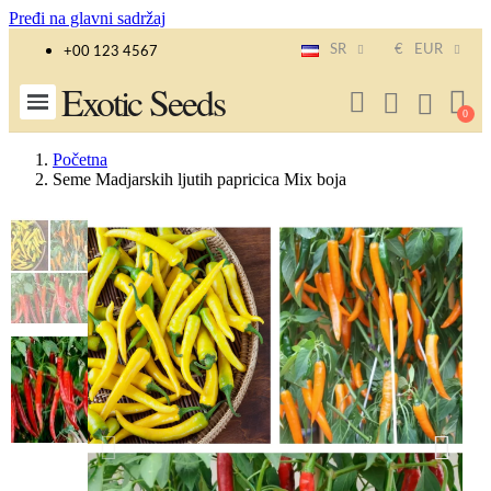
Pređi na glavni sadržaj
SR
€
EUR
+00 123 4567
Exotic Seeds
Početna
Seme Madjarskih ljutih papricica Mix boja