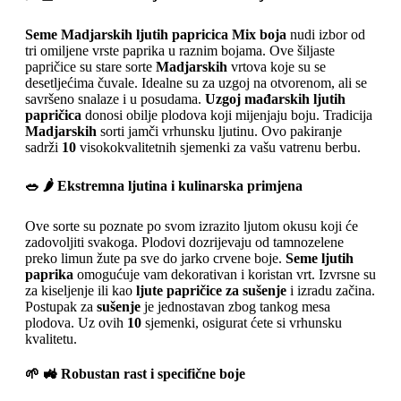
Seme Madjarskih ljutih papricica Mix boja
nudi izbor od
tri omiljene vrste paprika u raznim bojama. Ove šiljaste
papričice su stare sorte
Madjarskih
vrtova koje su se
desetljećima čuvale. Idealne su za uzgoj na otvorenom, ali se
savršeno snalaze i u posudama.
Uzgoj mađarskih ljutih
papričica
donosi obilje plodova koji mijenjaju boju. Tradicija
Madjarskih
sorti jamči vrhunsku ljutinu. Ovo pakiranje
sadrži
10
visokokvalitetnih sjemenki za vašu vatrenu berbu.
🥗 🌶️ Ekstremna ljutina i kulinarska primjena
Ove sorte su poznate po svom izrazito ljutom okusu koji će
zadovoljiti svakoga. Plodovi dozrijevaju od tamnozelene
preko limun žute pa sve do jarko crvene boje.
Seme ljutih
paprika
omogućuje vam dekorativan i koristan vrt. Izvrsne su
za kiseljenje ili kao
ljute papričice za sušenje
i izradu začina.
Postupak za
sušenje
je jednostavan zbog tankog mesa
plodova. Uz ovih
10
sjemenki, osigurat ćete si vrhunsku
kvalitetu.
🌱 🚜 Robustan rast i specifične boje