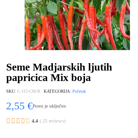
Seme Madjarskih ljutih
papricica Mix boja
SKU
C-115-CM-R
KATEGORIJA
Početak
2,55 €
Porez je uključen





4.4
( 25 reviews)