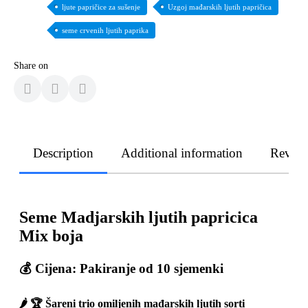
ljute papričice za sušenje
Uzgoj mađarskih ljutih papričica
seme crvenih ljutih paprika
Share on
Description
Additional information
Revie
Seme Madjarskih ljutih papricica
Mix boja
💰 Cijena: Pakiranje od 10 sjemenki
🌶️ 🏆 Šareni trio omiljenih mađarskih ljutih sorti