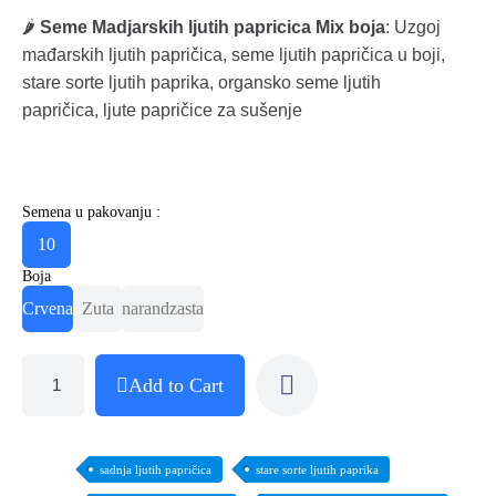
🌶️
Seme Madjarskih ljutih papricica Mix boja
: Uzgoj
mađarskih ljutih papričica, seme ljutih papričica u boji,
stare sorte ljutih paprika, organsko seme ljutih
papričica, ljute papričice za sušenje
Semena u pakovanju :
10
Boja
Crvena
Zuta
narandzasta
Add to Cart
sadnja ljutih papričica
stare sorte ljutih paprika