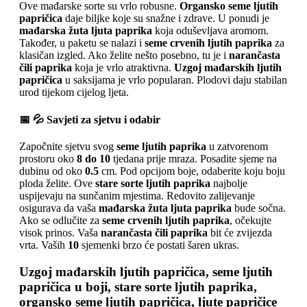
Ove mađarske sorte su vrlo robusne.
Organsko seme ljutih
papričica
daje biljke koje su snažne i zdrave. U ponudi je
mađarska žuta ljuta paprika
koja oduševljava aromom.
Također, u paketu se nalazi i
seme crvenih ljutih paprika
za
klasičan izgled. Ako želite nešto posebno, tu je i
narančasta
čili paprika
koja je vrlo atraktivna.
Uzgoj mađarskih ljutih
papričica
u saksijama je vrlo popularan. Plodovi daju stabilan
urod tijekom cijelog ljeta.
📅 💦 Savjeti za sjetvu i odabir
Započnite sjetvu svog
seme ljutih paprika
u zatvorenom
prostoru oko
8 do 10
tjedana prije mraza. Posadite sjeme na
dubinu od oko
0.5
cm. Pod opcijom boje, odaberite koju boju
ploda želite. Ove
stare sorte ljutih paprika
najbolje
uspijevaju na sunčanim mjestima. Redovito zalijevanje
osigurava da vaša
mađarska žuta ljuta paprika
bude sočna.
Ako se odlučite za
seme crvenih ljutih paprika
, očekujte
visok prinos. Vaša
narančasta čili paprika
bit će zvijezda
vrta. Vaših
10
sjemenki brzo će postati šaren ukras.
Uzgoj mađarskih ljutih papričica, seme ljutih
papričica u boji, stare sorte ljutih paprika,
organsko seme ljutih papričica, ljute papričice