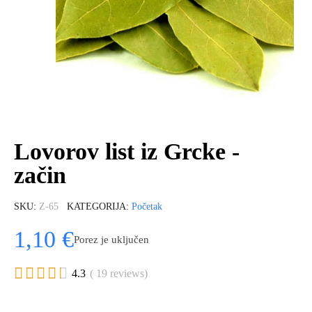
Lovorov list iz Grcke -
začin
SKU
Z-65
KATEGORIJA
Početak
1,10 €
Porez je uključen





4.3
( 19 reviews)