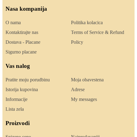
Nasa kompanija
O nama
Politika kolacica
Kontaktirajte nas
Terms of Service & Refund
Dostava - Placane
Policy
Sigurno placane
Vas nalog
Pratite moju porudbinu
Moja obavestena
Istorija kupovina
Adrese
Informacije
My messages
Lista zela
Proizvodi
Snizene cene
Najprodavaniji