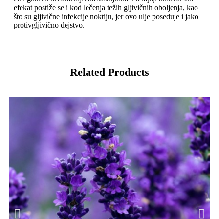
efekat postiže se i kod lečenja težih gljivičnih oboljenja, kao
što su gljivične infekcije noktiju, jer ovo ulje poseduje i jako
protivgljivično dejstvo.
Related Products