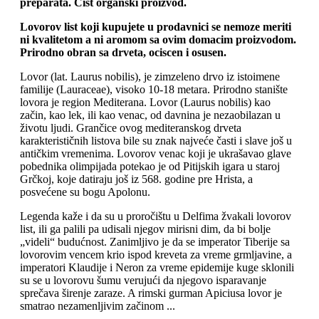
preparata. Cist organski proizvod.
Lovorov list koji kupujete u prodavnici se nemoze meriti
ni kvalitetom a ni aromom sa ovim domacim proizvodom.
Prirodno obran sa drveta, ociscen i osusen.
Lovor (lat. Laurus nobilis), je zimzeleno drvo iz istoimene
familije (Lauraceae), visoko 10-18 metara. Prirodno stanište
lovora je region Mediterana. Lovor (Laurus nobilis) kao
začin, kao lek, ili kao venac, od davnina je nezaobilazan u
životu ljudi. Grančice ovog mediteranskog drveta
karakterističnih listova bile su znak najveće časti i slave još u
antičkim vremenima. Lovorov venac koji je ukrašavao glave
pobednika olimpijada potekao je od Pitijskih igara u staroj
Grčkoj, koje datiraju još iz 568. godine pre Hrista, a
posvećene su bogu Apolonu.
Legenda kaže i da su u proročištu u Delfima žvakali lovorov
list, ili ga palili pa udisali njegov mirisni dim, da bi bolje
„videli“ budućnost. Zanimljivo je da se imperator Tiberije sa
lovorovim vencem krio ispod kreveta za vreme grmljavine, a
imperatori Klaudije i Neron za vreme epidemije kuge sklonili
su se u lovorovu šumu verujući da njegovo isparavanje
sprečava širenje zaraze. A rimski gurman Apiciusa lovor je
smatrao nezamenljivim začinom ...