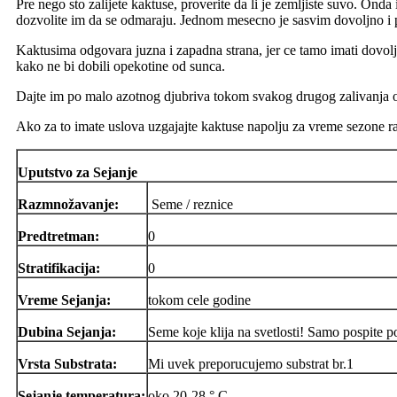
Pre nego sto zalijete kaktuse, proverite da li je zemljiste suvo. Onda
dozvolite im da se odmaraju. Jednom mesecno je sasvim dovoljno i 
Kaktusima odgovara juzna i zapadna strana, jer ce tamo imati dovoljno
kako ne bi dobili opekotine od sunca.
Dajte im po malo azotnog djubriva tokom svakog drugog zalivanja od 
Ako za to imate uslova uzgajajte kaktuse napolju za vreme sezone rast
Uputstvo za Sejanje
Razmnožavanje:
Seme / reznice
Predtretman:
0
Stratifikacija:
0
Vreme Sejanja:
tokom cele godine
Dubina Sejanja:
Seme koje klija na svetlosti! Samo pospite po
Vrsta Substrata:
Mi uvek preporucujemo substrat br.1
Sejanje temperatura:
oko 20-28 ° C