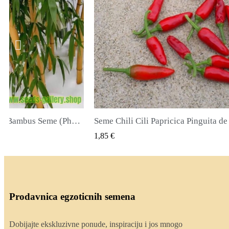
icica Pinguita de Mono
K VIEW
QUICK VIEW
2,00 €
Prodavnica egzoticnih semena
Dobijajte ekskluzivne ponude, inspiraciju i jos mnogo