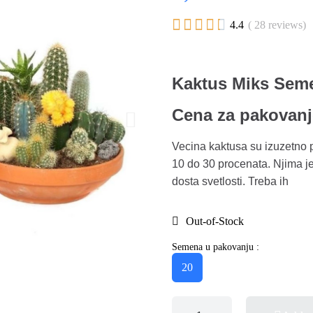





4.4
( 28 reviews)
Kaktus Miks Sem
Cena za pakovanj
Vecina kaktusa su izuzetno p
10 do 30 procenata. Njima je
dosta svetlosti. Treba ih
Out-of-Stock
Semena u pakovanju :
20