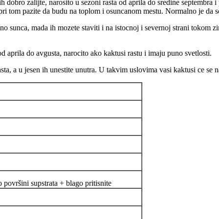
 ih dobro zalijte, narosito u sezoni rasta od aprila do sredine septembra 
pri tom pazite da budu na toplom i osuncanom mestu. Normalno je da s
 sunca, mada ih mozete staviti i na istocnoj i severnoj strani tokom zim
aprila do avgusta, narocito ako kaktusi rastu i imaju puno svetlosti.
a, a u jesen ih unestite unutra. U takvim uslovima vasi kaktusi ce se na
 površini supstrata + blago pritisnite