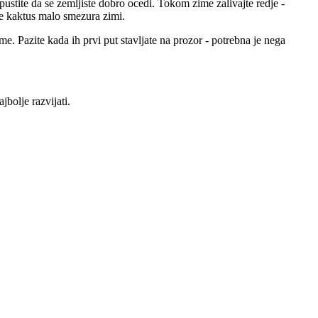
i pustite da se zemljiste dobro ocedi. Tokom zime zalivajte redje -
e kaktus malo smezura zimi.
e. Pazite kada ih prvi put stavljate na prozor - potrebna je nega
jbolje razvijati.