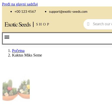
Pređi na glavni sadržaj
+00 123 4567
support@exotic-seeds.com
Exotic Seeds
SHOP
Početna
Kaktus Miks Seme