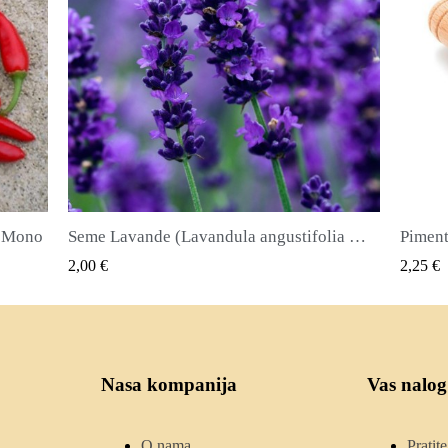
Seme Lavande (Lavandula angustifolia Mill)
Piment ili Najkvirc Seme Lekovita biljka i zacin
Seme d
QUICK VIEW
2,25 €
2,50 €
Nasa kompanija
Vas nalog
O nama
Pratit