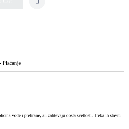
o Cart
- Plaćanje
ina vode i prehrane, ali zahtevaju dosta svetlosti. Treba ih staviti