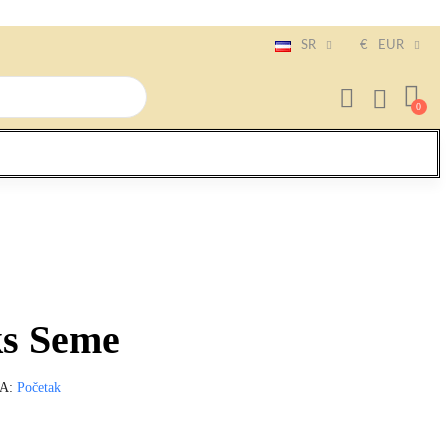
SR
€
EUR
s Seme
JA
Početak