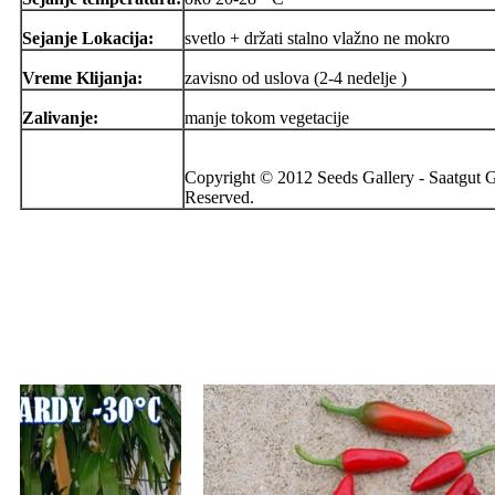
Sejanje Lokacija:
svetlo + držati stalno vlažno ne mokro
Vreme Klijanja:
zavisno od uslova (2-4 nedelje )
Zalivanje:
manje tokom vegetacije
Copyright © 2012 Seeds Gallery - Saatgut Ga
Reserved.