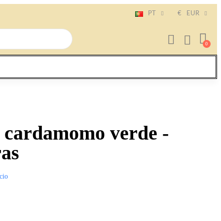
PT
€
EUR
 cardamomo verde -
ras
cio