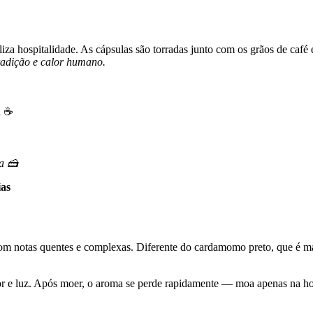
za hospitalidade. As cápsulas são torradas junto com os grãos de caf
radição e calor humano.
l ☕
a 🍰
ias
com notas quentes e complexas. Diferente do cardamomo preto, que é mai
lor e luz. Após moer, o aroma se perde rapidamente — moa apenas na ho