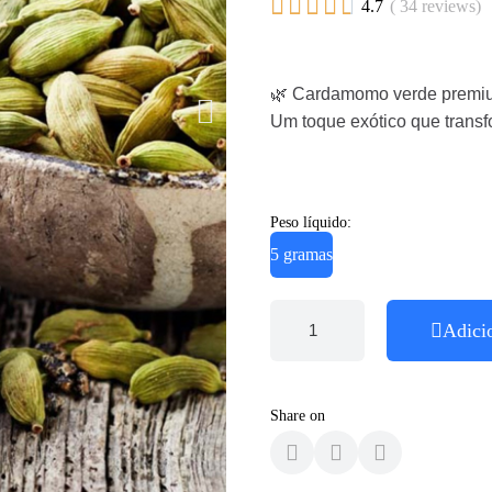





4.7
( 34 reviews)
🌿 Cardamomo verde premium
Um toque exótico que transf
Peso líquido:
5 gramas
Adici
Share on