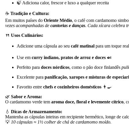
🍃 Adiciona calor, frescor e luxo a qualquer receita
☕
Tradição e Cultura:
Em muitos países do
Oriente Médio
, o café com cardamomo simboli
vezes acompanhadas de
cantorias e danças
. Cada xícara celebra t
🍴
Usos Culinários:
Adicione uma cápsula ao seu
café matinal
para um toque rea
Use em
curry indiano, pratos de arroz e doces
🍛
Perfeito para
doces nórdicos
, como o pão doce finlandês
pull
Excelente para
panificação, xaropes e misturas de especiar
Favorito entre
chefs e cozinheiros domésticos
👨‍🍳
🌿
Sabor e Aroma:
O cardamomo verde tem
aroma doce, floral e levemente cítrico
, 
💧
Dicas de Armazenamento:
Mantenha as cápsulas inteiras em recipiente hermético, longe de ca
💡
10 cápsulas ≈ 1½ colher de chá de cardamomo moído.