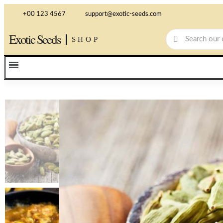
+00 123 4567
support@exotic-seeds.com
Exotic Seeds
SHOP