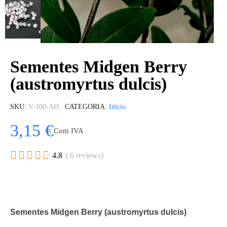
Sementes Midgen Berry
(austromyrtus dulcis)
SKU
V-100-AD
CATEGORIA
Início
3,15 €
Com IVA





4.8
( 6 reviews)
Sementes Midgen Berry (austromyrtus dulcis)