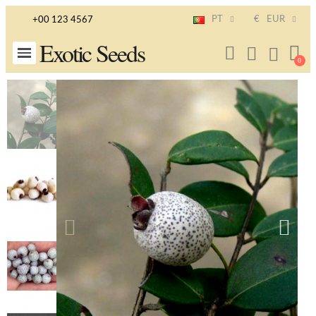
PT
€
EUR
+00 123 4567
Exotic Seeds