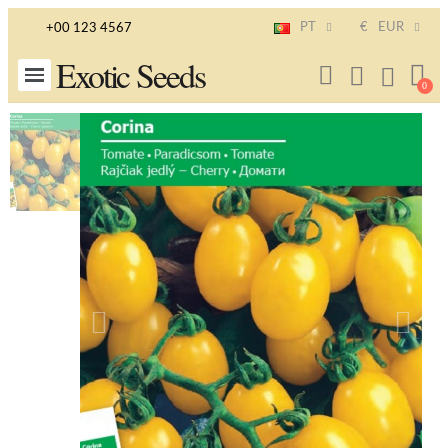
PT
€
EUR
+00 123 4567
Exotic Seeds