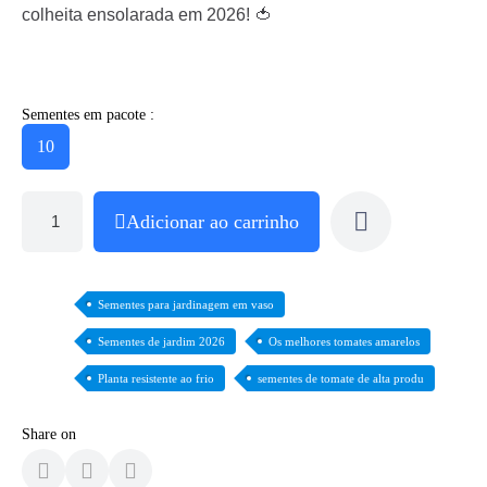
colheita ensolarada em 2026! 🍅
Sementes em pacote :
10
Adicionar ao carrinho
Sementes para jardinagem em vaso
Sementes de jardim 2026
Os melhores tomates amarelos
Planta resistente ao frio
sementes de tomate de alta produ
Share on