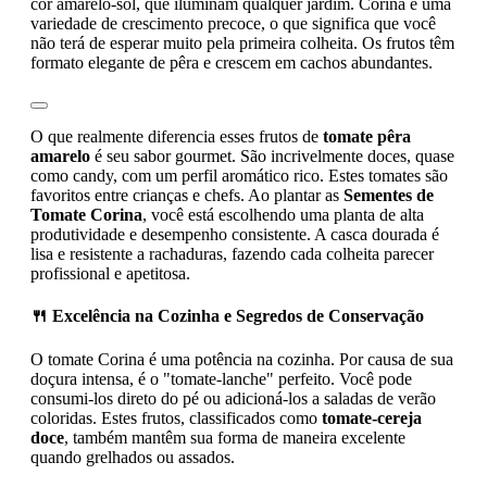
cor amarelo-sol, que iluminam qualquer jardim. Corina é uma
variedade de crescimento precoce, o que significa que você
não terá de esperar muito pela primeira colheita. Os frutos têm
formato elegante de pêra e crescem em cachos abundantes.
O que realmente diferencia esses frutos de
tomate pêra
amarelo
é seu sabor gourmet. São incrivelmente doces, quase
como candy, com um perfil aromático rico. Estes tomates são
favoritos entre crianças e chefs. Ao plantar as
Sementes de
Tomate Corina
, você está escolhendo uma planta de alta
produtividade e desempenho consistente. A casca dourada é
lisa e resistente a rachaduras, fazendo cada colheita parecer
profissional e apetitosa.
🍴 Excelência na Cozinha e Segredos de Conservação
O tomate Corina é uma potência na cozinha. Por causa de sua
doçura intensa, é o "tomate-lanche" perfeito. Você pode
consumi-los direto do pé ou adicioná-los a saladas de verão
coloridas. Estes frutos, classificados como
tomate-cereja
doce
, também mantêm sua forma de maneira excelente
quando grelhados ou assados.