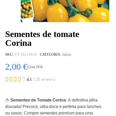
Sementes de tomate
Corina
SKU
VT-132-(10-S)
CATEGORIA
Início
2,00 €
Com IVA





4.1
( 28 reviews)
🍅
Sementes de Tomate Corina
: A definitiva pêra
dourada! Precoce, ultra-doce e perfeita para lanches
ou vasos. Compre sementes premium para uma