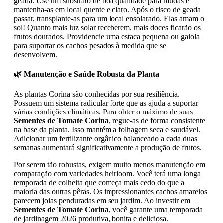
geada. Use um substrato de boa qualidade para mudas e
mantenha-as em local quente e claro. Após o risco de geada
passar, transplante-as para um local ensolarado. Elas amam o
sol! Quanto mais luz solar receberem, mais doces ficarão os
frutos dourados. Providencie uma estaca pequena ou gaiola
para suportar os cachos pesados à medida que se
desenvolvem.
🌿 Manutenção e Saúde Robusta da Planta
As plantas Corina são conhecidas por sua resiliência.
Possuem um sistema radicular forte que as ajuda a suportar
várias condições climáticas. Para obter o máximo de suas
Sementes de Tomate Corina
, regue-as de forma consistente
na base da planta. Isso mantém a folhagem seca e saudável.
Adicionar um fertilizante orgânico balanceado a cada duas
semanas aumentará significativamente a produção de frutos.
Por serem tão robustas, exigem muito menos manutenção em
comparação com variedades heirloom. Você terá uma longa
temporada de colheita que começa mais cedo do que a
maioria das outras pêras. Os impressionantes cachos amarelos
parecem joias penduradas em seu jardim. Ao investir em
Sementes de Tomate Corina
, você garante uma temporada
de jardinagem 2026 produtiva, bonita e deliciosa.