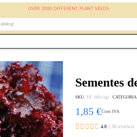
OVER 2000 DIFFERENT PLANT SEEDS
Sementes d
SKU
VE-160-(1g)
CATEGORIA
1,85 €
Com IVA





4.8
( 38 reviews)