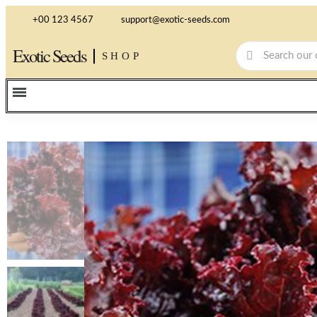
+00 123 4567
support@exotic-seeds.com
Exotic Seeds
SHOP