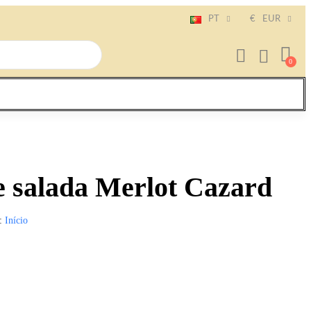
PT
€
EUR
e salada Merlot Cazard
Início