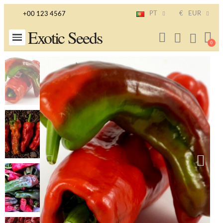
PT
€
EUR
+00 123 4567
Exotic Seeds