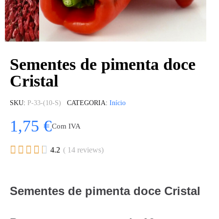
Sementes de pimenta doce
Cristal
SKU
P-33-(10-S)
CATEGORIA
Início
1,75 €
Com IVA





4.2
( 14 reviews)
Sementes de pimenta doce Cristal