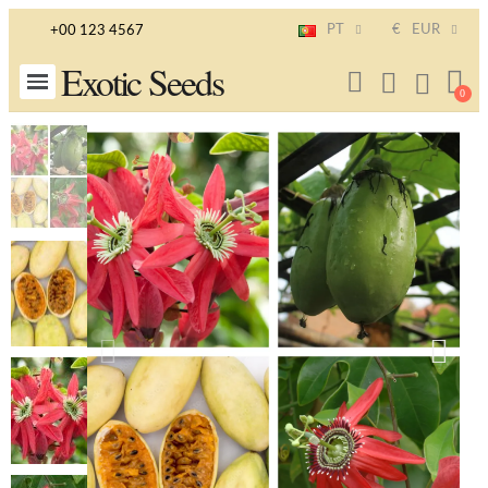
PT
€
EUR
+00 123 4567
Exotic Seeds