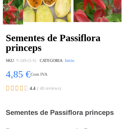
Sementes de Passiflora
princeps
SKU
V-249-(5-S)
CATEGORIA
Início
4,85 €
Com IVA





4.4
( 40 reviews)
Sementes de Passiflora princeps