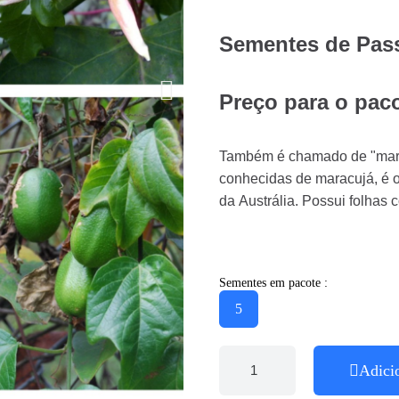
Sementes de Pass
Preço para o pac
Também é chamado de "marac
conhecidas de maracujá, é or
da Austrália. Possui folhas
Sementes em pacote :
5
Adici