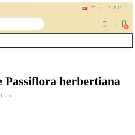
PT
€
EUR
 Passiflora herbertiana
Início