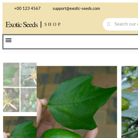
+00 123 4567
support@exotic-seeds.com
Exotic Seeds
SHOP