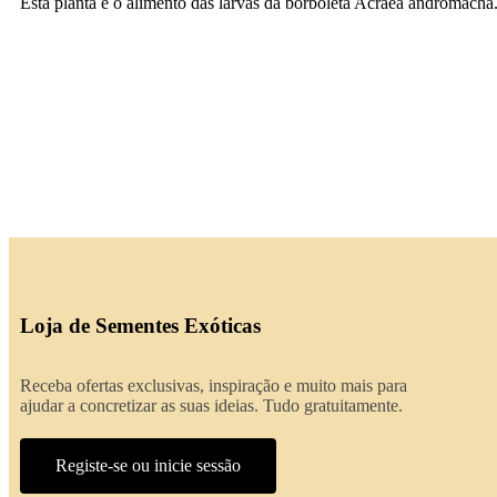
Esta planta é o alimento das larvas da borboleta Acraea andromacha
Loja de Sementes Exóticas
Receba ofertas exclusivas, inspiração e muito mais para
ajudar a concretizar as suas ideias. Tudo gratuitamente.
Registe-se ou inicie sessão