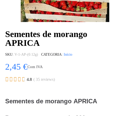
Sementes de morango
APRICA
SKU
V-1-AP-(0.12g)
CATEGORIA
Início
2,45 €
Com IVA





4.8
( 35 reviews)
Sementes de morango APRICA