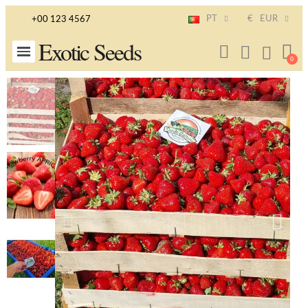
PT
€
EUR
+00 123 4567
Exotic Seeds