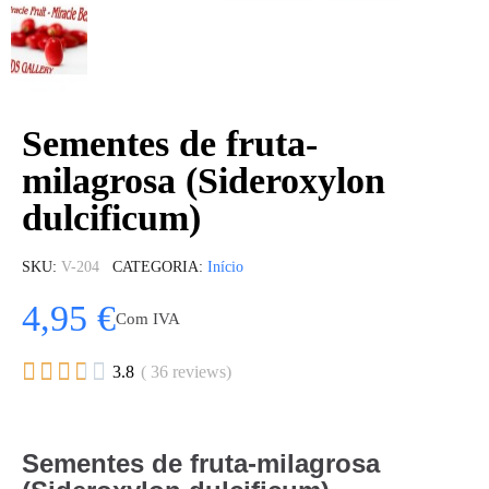
Sementes de fruta-
milagrosa (Sideroxylon
dulcificum)
SKU
V-204
CATEGORIA
Início
4,95 €
Com IVA





3.8
( 36 reviews)
Sementes de fruta-milagrosa