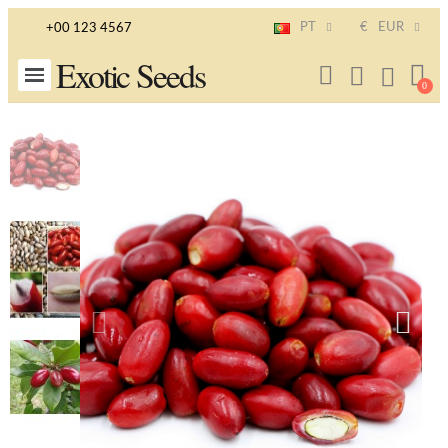
PT
€
EUR
+00 123 4567
Exotic Seeds