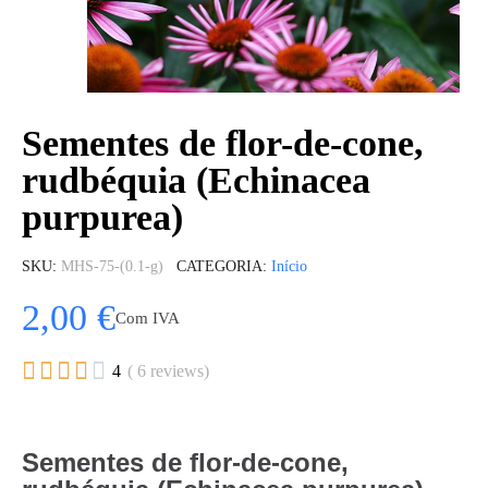
Sementes de flor-de-cone,
rudbéquia (Echinacea
purpurea)
SKU
MHS-75-(0.1-g)
CATEGORIA
Início
2,00 €
Com IVA





4
( 6 reviews)
Sementes de flor-de-cone,