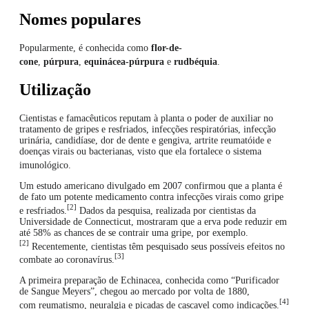
Nomes populares
Popularmente, é conhecida como
flor-de-
cone
,
púrpura
,
equinácea-púrpura
e
rudbéquia
.
Utilização
Cientistas e famacêuticos reputam à planta o poder de auxiliar no
tratamento de gripes e resfriados, infecções respiratórias, infecção
urinária, candidíase, dor de dente e gengiva, artrite reumatóide e
doenças virais ou bacterianas, visto que ela fortalece o sistema
imunológico.
Um estudo americano divulgado em 2007 confirmou que a planta é
de fato um potente medicamento contra infecções virais como gripe
[2]
e resfriados.
Dados da pesquisa, realizada por cientistas da
Universidade de Connecticut, mostraram que a erva pode reduzir em
até 58% as chances de se contrair uma gripe, por exemplo.
[2]
Recentemente, cientistas têm pesquisado seus possíveis efeitos no
[3]
combate ao coronavírus.
A primeira preparação de Echinacea, conhecida como “Purificador
de Sangue Meyers”, chegou ao mercado por volta de 1880,
[4]
com reumatismo, neuralgia e picadas de cascavel como indicações.