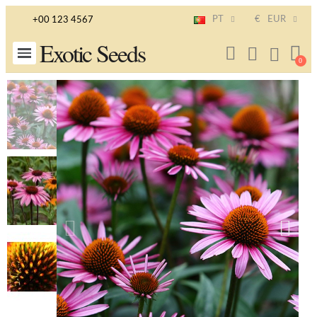
PT
€
EUR
+00 123 4567
Exotic Seeds