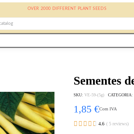
OVER 2000 DIFFERENT PLANT SEEDS
Sementes 
SKU
VE-59-(5g)
CATEGORIA
1,85 €
Com IVA





4.6
( 5 reviews)