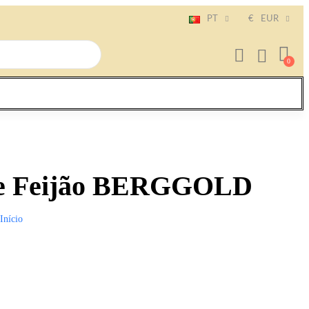
PT
€
EUR
de Feijão BERGGOLD
Início