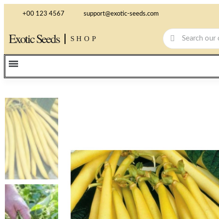
+00 123 4567
support@exotic-seeds.com
Exotic Seeds
SHOP