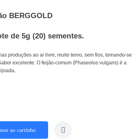
ijão BERGGOLD
te de 5g (20) sementes.
as produções ao ar livre, muito tenro, sem fios, tornando-se
 Sabor excelente. O feijão-comum (Phaseolus vulgaris) é a
ijoada,
onar ao carrinho