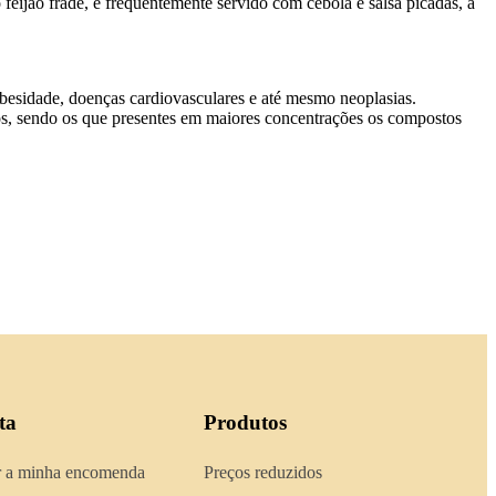
 feijão frade, é frequentemente servido com cebola e salsa picadas, a
besidade, doenças cardiovasculares e até mesmo neoplasias.
cos, sendo os que presentes em maiores concentrações os compostos
ta
Produtos
 a minha encomenda
Preços reduzidos