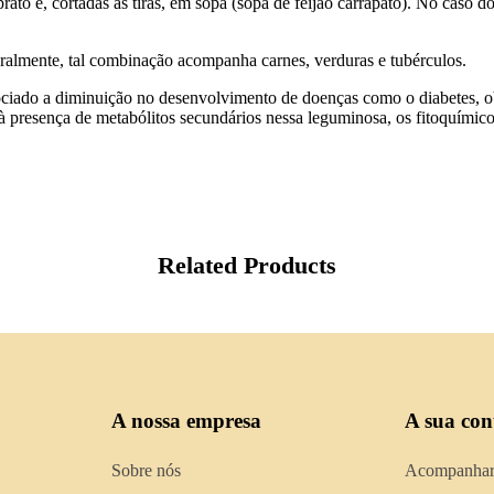
to e, cortadas às tiras, em sopa (sopa de feijão carrapato). No caso do
eralmente, tal combinação acompanha carnes, verduras e tubérculos.
ociado a diminuição no desenvolvimento de doenças como o diabetes, o
 à presença de metabólitos secundários nessa leguminosa, os fitoquími
Related Products
A nossa empresa
A sua con
Sobre nós
Acompanhar