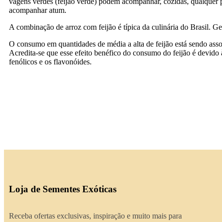
vagens verdes (feijão verde) podem acompanhar, cozidas, qualquer pra
acompanhar atum.
A combinação de arroz com feijão é típica da culinária do Brasil. G
O consumo em quantidades de média a alta de feijão está sendo ass
Acredita-se que esse efeito benéfico do consumo do feijão é devido
fenólicos e os flavonóides.
Loja de Sementes Exóticas
Receba ofertas exclusivas, inspiração e muito mais para