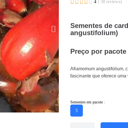





4
( 38 reviews)
Sementes de ca
angustifolium)
Preço por pacote
Aframomum angustifolium, 
fascinante que oferece uma v
Sementes em pacote :
5