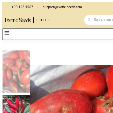
+00 123 4567
support@exotic-seeds.com
Exotic Seeds
SHOP