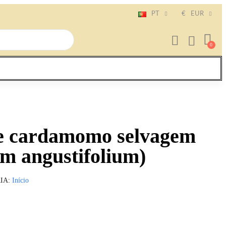
PT
€
EUR
e cardamomo selvagem
 angustifolium)
IA
Início