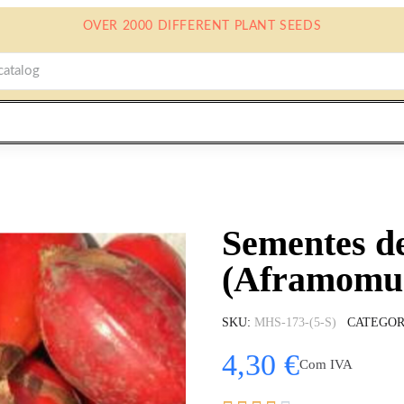
OVER 2000 DIFFERENT PLANT SEEDS
Sementes d
(Aframomum
SKU
MHS-173-(5-S)
CATEGOR
4,30 €
Com IVA