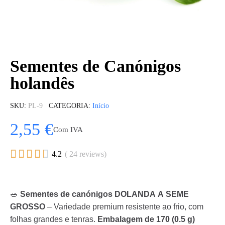
Sementes de Canónigos
holandês
SKU
PL-9
CATEGORIA
Início
2,55 €
Com IVA





4.2
( 24 reviews)
🥗
Sementes de canónigos DOLANDA A SEME
GROSSO
– Variedade premium resistente ao frio, com
folhas grandes e tenras.
Embalagem de 170 (0.5 g)