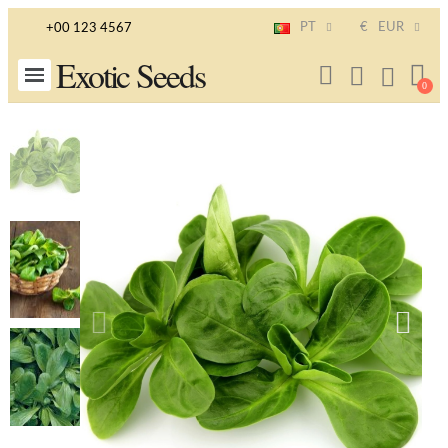
PT
€
EUR
+00 123 4567
Exotic Seeds