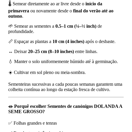
🌡️ Semear diretamente ao ar livre desde o
início da
primavera
ou novamente desde o
final do verão até ao
outono
.
🌱 Semear as sementes a
0.5–1 cm (¼–½ inch)
de
profundidade.
📏 Espaçar as plantas a
10 cm (4 inches)
após o desbaste.
↔️ Deixar
20–25 cm (8–10 inches)
entre linhas.
💧 Manter o solo uniformemente húmido até à germinação.
☀️ Cultivar em sol pleno ou meia-sombra.
Sementeiras sucessivas a cada poucas semanas garantem uma
colheita contínua ao longo da estação fresca de cultivo.
🥗 Porquê escolher Sementes de canónigos DOLANDA A
SEME GROSSO?
✅ Folhas grandes e tenras