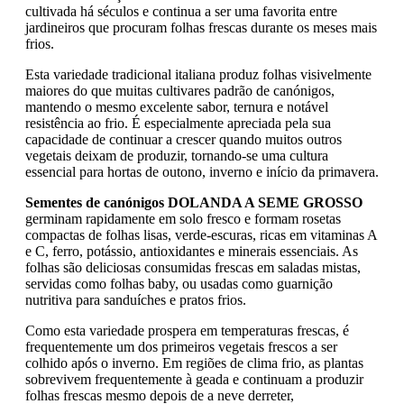
cultivada há séculos e continua a ser uma favorita entre
jardineiros que procuram folhas frescas durante os meses mais
frios.
Esta variedade tradicional italiana produz folhas visivelmente
maiores do que muitas cultivares padrão de canónigos,
mantendo o mesmo excelente sabor, ternura e notável
resistência ao frio. É especialmente apreciada pela sua
capacidade de continuar a crescer quando muitos outros
vegetais deixam de produzir, tornando-se uma cultura
essencial para hortas de outono, inverno e início da primavera.
Sementes de canónigos DOLANDA A SEME GROSSO
germinam rapidamente em solo fresco e formam rosetas
compactas de folhas lisas, verde-escuras, ricas em vitaminas A
e C, ferro, potássio, antioxidantes e minerais essenciais. As
folhas são deliciosas consumidas frescas em saladas mistas,
servidas como folhas baby, ou usadas como guarnição
nutritiva para sanduíches e pratos frios.
Como esta variedade prospera em temperaturas frescas, é
frequentemente um dos primeiros vegetais frescos a ser
colhido após o inverno. Em regiões de clima frio, as plantas
sobrevivem frequentemente à geada e continuam a produzir
folhas frescas mesmo depois de a neve derreter,