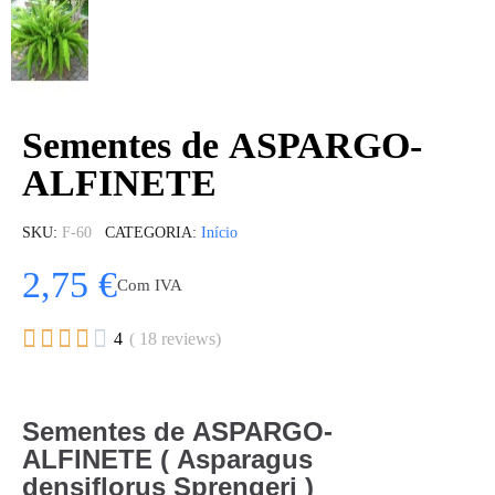
Sementes de ASPARGO-
ALFINETE
SKU
F-60
CATEGORIA
Início
2,75 €
Com IVA





4
( 18 reviews)
Sementes de ASPARGO-
ALFINETE ( Asparagus
densiflorus Sprengeri )