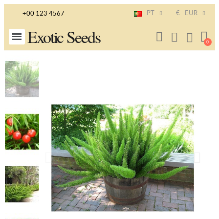
PT
€
EUR
+00 123 4567
Exotic Seeds