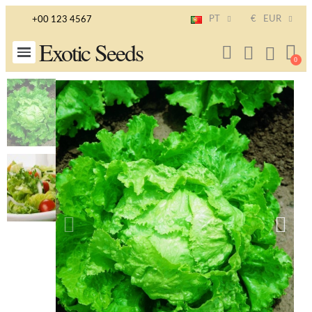
PT
€
EUR
+00 123 4567
Exotic Seeds