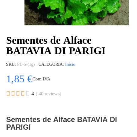
Sementes de Alface
BATAVIA DI PARIGI
SKU
PL-5-(1g)
CATEGORIA
Início
1,85 €
Com IVA





4
( 40 reviews)
Sementes de Alface BATAVIA DI
PARIGI