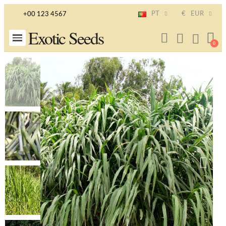
PT
€
EUR
+00 123 4567
Exotic Seeds