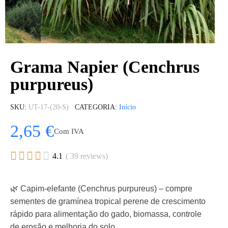
Grama Napier (Cenchrus
purpureus)
SKU
UT-17-(20-S)
CATEGORIA
Início
2,65 €
Com IVA





4.1
( 39 reviews)
🌿 Capim-elefante (Cenchrus purpureus) – compre
sementes de gramínea tropical perene de crescimento
rápido para alimentação do gado, biomassa, controle
de erosão e melhoria do solo.