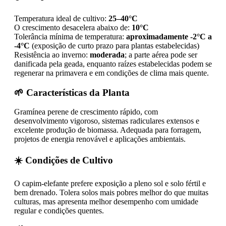
Temperatura ideal de cultivo:
25–40°C
O crescimento desacelera abaixo de:
10°C
Tolerância mínima de temperatura:
aproximadamente -2°C a
-4°C
(exposição de curto prazo para plantas estabelecidas)
Resistência ao inverno:
moderada
; a parte aérea pode ser
danificada pela geada, enquanto raízes estabelecidas podem se
regenerar na primavera e em condições de clima mais quente.
🌱 Características da Planta
Gramínea perene de crescimento rápido, com
desenvolvimento vigoroso, sistemas radiculares extensos e
excelente produção de biomassa. Adequada para forragem,
projetos de energia renovável e aplicações ambientais.
☀️ Condições de Cultivo
O capim-elefante prefere exposição a pleno sol e solo fértil e
bem drenado. Tolera solos mais pobres melhor do que muitas
culturas, mas apresenta melhor desempenho com umidade
regular e condições quentes.