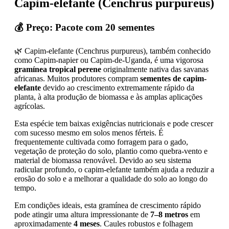
Capim-elefante (Cenchrus purpureus)
💰 Preço: Pacote com 20 sementes
🌿 Capim-elefante (Cenchrus purpureus), também conhecido
como Capim-napier ou Capim-de-Uganda, é uma vigorosa
gramínea tropical perene
originalmente nativa das savanas
africanas. Muitos produtores compram
sementes de capim-
elefante
devido ao crescimento extremamente rápido da
planta, à alta produção de biomassa e às amplas aplicações
agrícolas.
Esta espécie tem baixas exigências nutricionais e pode crescer
com sucesso mesmo em solos menos férteis. É
frequentemente cultivada como forragem para o gado,
vegetação de proteção do solo, plantio como quebra-vento e
material de biomassa renovável. Devido ao seu sistema
radicular profundo, o capim-elefante também ajuda a reduzir a
erosão do solo e a melhorar a qualidade do solo ao longo do
tempo.
Em condições ideais, esta gramínea de crescimento rápido
pode atingir uma altura impressionante de
7–8 metros
em
aproximadamente
4 meses
. Caules robustos e folhagem