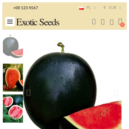
PL
€
EUR
+00 123 4567
Exotic Seeds