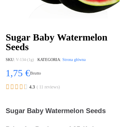
Sugar Baby Watermelon
Seeds
SKU
V-134-(1g)
KATEGORIA
Strona główna
1,75 €
Brutto





4.3
( 11 reviews)
Sugar Baby Watermelon Seeds