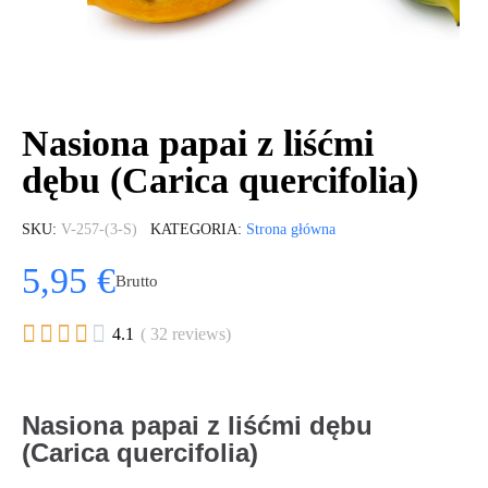
Nasiona papai z liśćmi
dębu (Carica quercifolia)
SKU
V-257-(3-S)
KATEGORIA
Strona główna
5,95 €
Brutto





4.1
( 32 reviews)
Nasiona papai z liśćmi dębu
(Carica quercifolia)