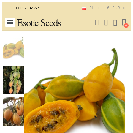
PL
€
EUR
+00 123 4567
Exotic Seeds