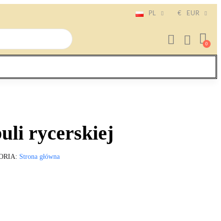
PL
€
EUR
uli rycerskiej
ORIA
Strona główna