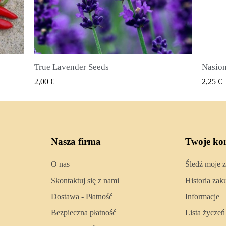
Nasiona ziela angielskiego (Pimenta dioica)
SZYBKI PODGLĄD
2,25 €
2,50 €
Nasza firma
Twoje ko
O nas
Śledź moje 
Skontaktuj się z nami
Historia za
Dostawa - Płatność
Informacje
Bezpieczna płatność
Lista życzeń