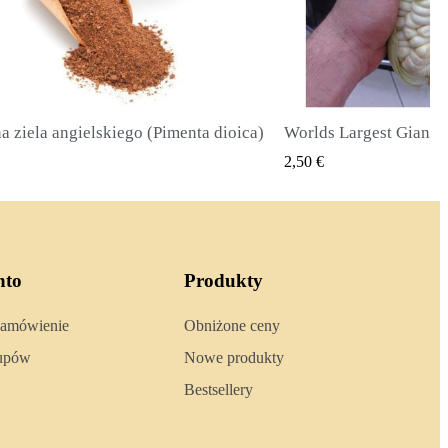
Worlds Largest Giant Corn Seeds Cuzco - Cusco
SZYBKI PODGLĄD
SZYBKI 
2,40 €
nto
Produkty
zamówienie
Obniżone ceny
kupów
Nowe produkty
Bestsellery