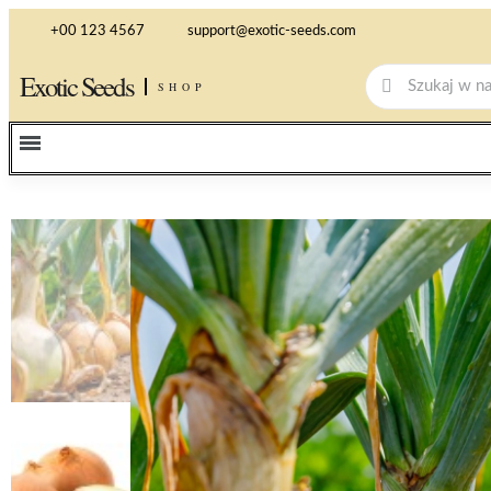
+00 123 4567
support@exotic-seeds.com
Exotic Seeds
SHOP