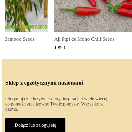
li Seeds
True Lavender Seeds
 PODGLĄD
SZYBKI PODGLĄD
2,00 €
Sklep z egzotycznymi nasionami
Otrzymuj ekskluzywne oferty, inspiracje i wiele więcej,
co pomoże zrealizować Twoje pomysły. Wszystko za
darmo.
Dołącz lub zaloguj się