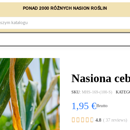
PONAD 2000 RÓŻNYCH NASION ROŚLIN
Nasiona ceb
SKU
MHS-169-(100-S)
KATEG
1,95 €
Brutto





4.8
( 37 reviews)