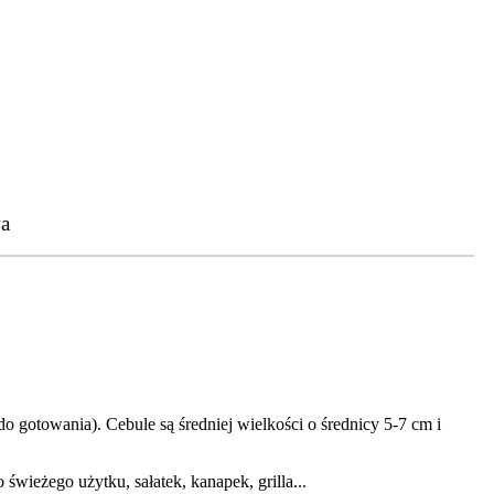
a
 do gotowania). Cebule są średniej wielkości o średnicy 5-7 cm i
wieżego użytku, sałatek, kanapek, grilla...