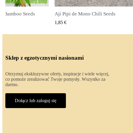
li Seeds
True Lavender Seeds
 PODGLĄD
SZYBKI PODGLĄD
2,00 €
Sklep z egzotycznymi nasionami
Otrzymuj ekskluzywne oferty, inspiracje i wiele więcej,
co pomoże zrealizować Twoje pomysły. Wszystko za
darmo.
Dołącz lub zaloguj się