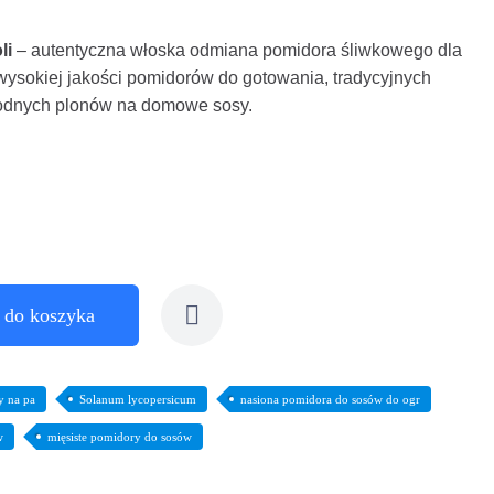
li
– autentyczna włoska odmiana pomidora śliwkowego dla
ysokiej jakości pomidorów do gotowania, tradycyjnych
odnych plonów na domowe sosy.
 do koszyka
y na pa
Solanum lycopersicum
nasiona pomidora do sosów do ogr
w
mięsiste pomidory do sosów