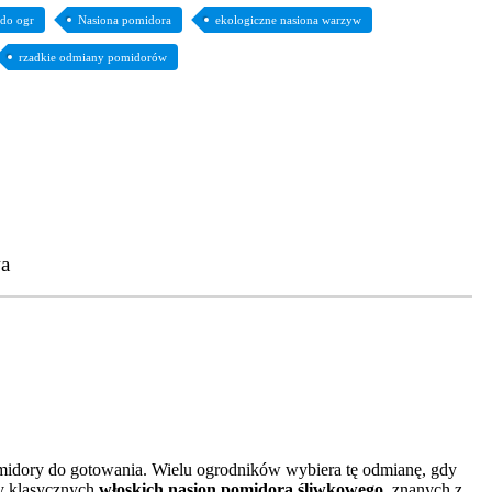
 do ogr
Nasiona pomidora
ekologiczne nasiona warzyw
rzadkie odmiany pomidorów
a
omidory do gotowania. Wielu ogrodników wybiera tę odmianę, gdy
ny klasycznych
włoskich nasion pomidora śliwkowego
, znanych z