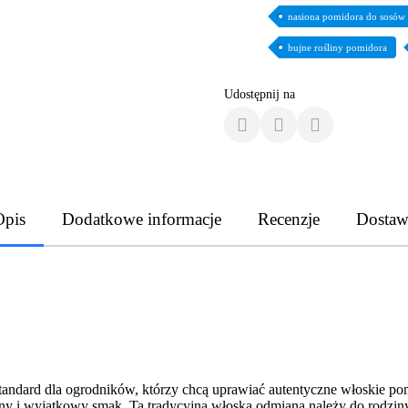
nasiona pomidora do sosów
bujne rośliny pomidora
Udostępnij na
Opis
Dodatkowe informacje
Recenzje
Dostaw
tandard dla ogrodników, którzy chcą uprawiać autentyczne włoskie p
ony i wyjątkowy smak. Ta tradycyjna włoska odmiana należy do rodzi