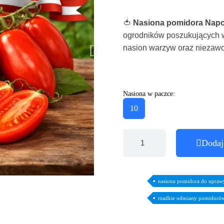
🍅
Nasiona pomidora Napo
ogrodników poszukujących w
nasion warzyw oraz niezaw
Nasiona w paczce:
10
Dodaj
nasiona pomidora do upraw
rzadkie odmiany pomidoró