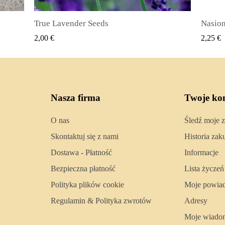
Nasiona ziela angielskiego (Pimenta dioica)
SZYBKI PODGLĄD
2,25 €
2,50 €
Nasza firma
Twoje ko
O nas
Śledź moje 
Skontaktuj się z nami
Historia za
Dostawa - Płatność
Informacje
Bezpieczna płatność
Lista życzeń
Polityka plików cookie
Moje powia
Regulamin & Polityka zwrotów
Adresy
Moje wiado