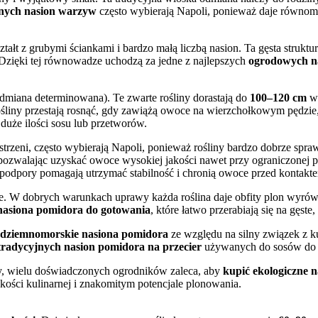
znych nasion warzyw
często wybierają Napoli, ponieważ daje równo
ztałt z grubymi ściankami i bardzo małą liczbą nasion. Ta gęsta strukt
 Dzięki tej równowadze uchodzą za jedne z najlepszych
ogrodowych na
odmiana determinowana). Te zwarte rośliny dorastają do
100–120 cm
wy
iny przestają rosnąć, gdy zawiążą owoce na wierzchołkowym pędzie, 
duże ilości sosu lub przetworów.
trzeni, często wybierają Napoli, ponieważ rośliny bardzo dobrze spr
 pozwalając uzyskać owoce wysokiej jakości nawet przy ograniczonej pr
 podpory pomagają utrzymać stabilność i chronią owoce przed kontakte
e. W dobrych warunkach uprawy każda roślina daje obfity plon wyró
nasiona pomidora do gotowania
, które łatwo przerabiają się na gęste,
ódziemnomorskie nasiona pomidora
ze względu na silny związek z k
tradycyjnych nasion pomidora na przecier
używanych do sosów do m
ty, wielu doświadczonych ogrodników zaleca, aby
kupić ekologiczne n
ości kulinarnej i znakomitym potencjale plonowania.