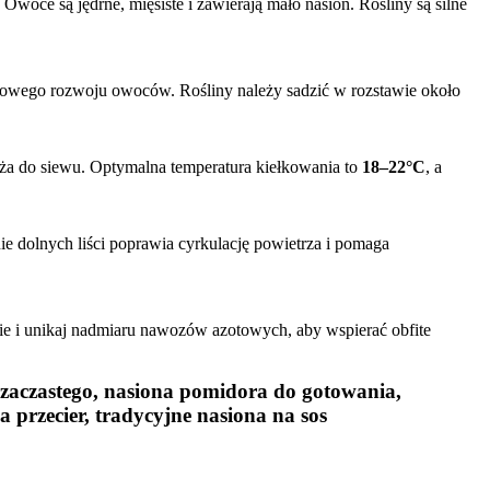
. Owoce są jędrne, mięsiste i zawierają mało nasion. Rośliny są silne
dłowego rozwoju owoców. Rośliny należy sadzić w rozstawie około
oża do siewu. Optymalna temperatura kiełkowania to
18–22°C
, a
e dolnych liści poprawia cyrkulację powietrza i pomaga
ie i unikaj nadmiaru nawozów azotowych, aby wspierać obfite
zaczastego, nasiona pomidora do gotowania,
przecier, tradycyjne nasiona na sos