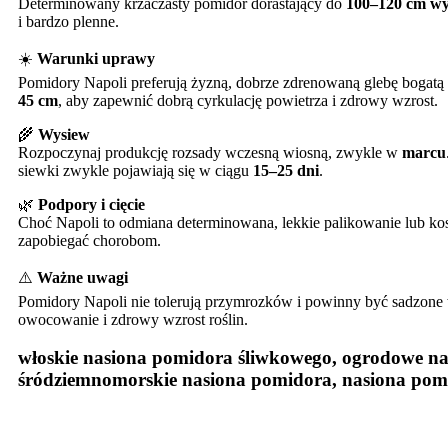
Determinowany krzaczasty pomidor dorastający do
100–120 cm wy
i bardzo plenne.
☀️
Warunki uprawy
Pomidory Napoli preferują żyzną, dobrze zdrenowaną glebę bogatą 
45 cm
, aby zapewnić dobrą cyrkulację powietrza i zdrowy wzrost.
🌾
Wysiew
Rozpoczynaj produkcję rozsady wczesną wiosną, zwykle w
marcu
siewki zwykle pojawiają się w ciągu
15–25 dni
.
🌿
Podpory i cięcie
Choć Napoli to odmiana determinowana, lekkie palikowanie lub kosz
zapobiegać chorobom.
⚠️
Ważne uwagi
Pomidory Napoli nie tolerują przymrozków i powinny być sadzone 
owocowanie i zdrowy wzrost roślin.
włoskie nasiona pomidora śliwkowego, ogrodowe na
śródziemnomorskie nasiona pomidora, nasiona pomid