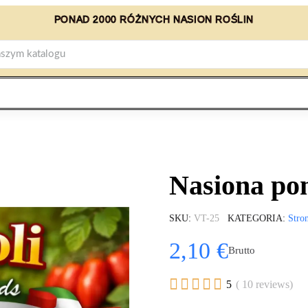
PONAD 2000 RÓŻNYCH NASION ROŚLIN
Nasiona po
SKU
VT-25
KATEGORIA
Stro
2,10 €
Brutto





5
( 10 reviews)