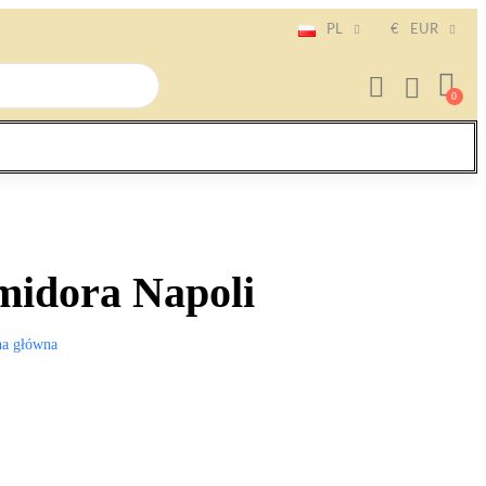
PL
€
EUR
midora Napoli
na główna