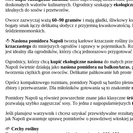
doskonałych walorów kulinarnych. Ogrodnicy szukający
ekologic
idealnych do sosów i przetworów.
Owoce zazwyczaj ważą
60–90 gramów
i mają gładki, śliwkowy ks
bogaty smak łączy delikatną słodycz z przyjemną kwaskowatością.
śródziemnomorskich.
🍅
Nasiona pomidora Napoli
tworzą karłowe krzaczaste rośliny (
krzaczastego
do mniejszych ogrodów i uprawy w pojemnikach. Rośl
jest idealny dla ogrodników, którzy chcą jednorazowo przygotować 
Ogrodnicy, którzy chcą
kupić ekologiczne nasiona
do małych przes
Napoli świetnie działają jako
nasiona pomidora na balkon/taras
,
tworzenia ciężkich gron owoców. Delikatne palikowanie lub proste
Oprócz kompaktowego rozmiaru, pomidory Napoli są bardzo plenn
zbiory i przetwarzanie. Dla miłośników gotowania są to znakomite
Pomidory Napoli są również powszechnie znane jako klasyczne
śr
pozwalają szybko zagęszczać sosy. To jedna z najpopularniejszych
Jeśli planujesz warzywnik i chcesz uzyskać przewidywalne rezulta
jak Napoli gwarantuje uprawę pomidorów o prawdziwej włoskiej jak
🌱
Cechy rośliny