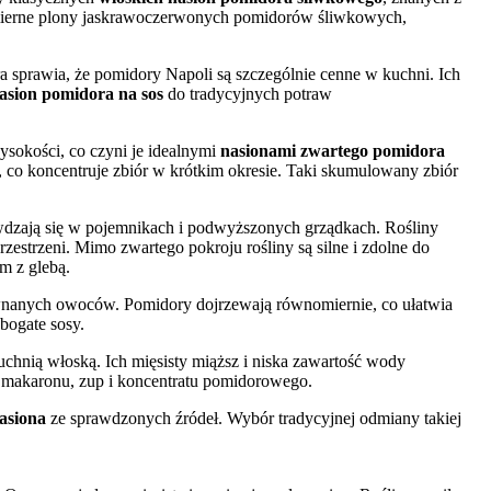
mierne plony jaskrawoczerwonych pomidorów śliwkowych,
ura sprawia, że pomidory Napoli są szczególnie cenne w kuchni. Ich
sion pomidora na sos
do tradycyjnych potraw
sokości, co czyni je idealnymi
nasionami zwartego pomidora
co koncentruje zbiór w krótkim okresie. Taki skumulowany zbiór
awdzają się w pojemnikach i podwyższonych grządkach. Rośliny
zestrzeni. Mimo zwartego pokroju rośliny są silne i zdolne do
m z glebą.
wnanych owoców. Pomidory dojrzewają równomiernie, co ułatwia
 bogate sosy.
uchnią włoską. Ich mięsisty miąższ i niska zawartość wody
akaronu, zup i koncentratu pomidorowego.
asiona
ze sprawdzonych źródeł. Wybór tradycyjnej odmiany takiej