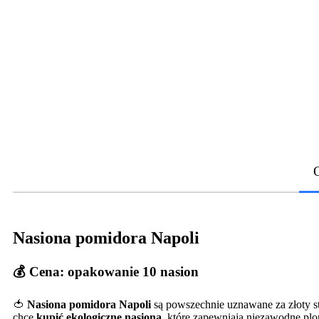
Nasiona pomidora Napoli
💰
Cena: opakowanie 10 nasion
🍅
Nasiona pomidora Napoli
są powszechnie uznawane za złoty s
chce
kupić ekologiczne nasiona
, które zapewniają niezawodne pl