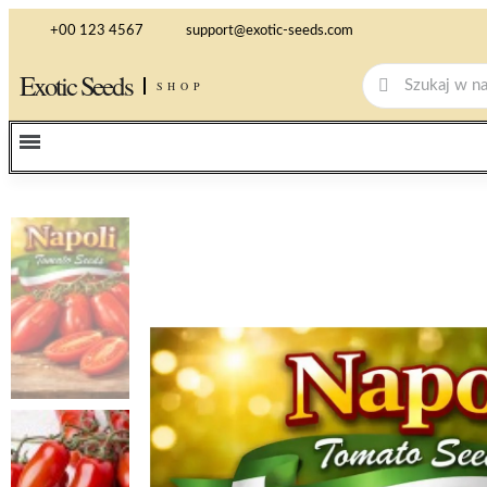
+00 123 4567
support@exotic-seeds.com
Exotic Seeds
SHOP