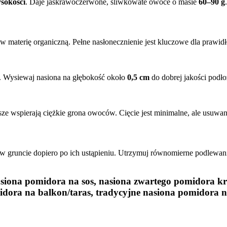
sokości
. Daje jaskrawoczerwone, śliwkowate owoce o masie
60–90 g
w materię organiczną. Pełne nasłonecznienie jest kluczowe dla prawi
. Wysiewaj nasiona na głębokość około
0,5 cm
do dobrej jakości podł
e wspierają ciężkie grona owoców. Cięcie jest minimalne, ale usuwani
w gruncie dopiero po ich ustąpieniu. Utrzymuj równomierne podlewan
siona pomidora na sos, nasiona zwartego pomidora kr
ora na balkon/taras, tradycyjne nasiona pomidora na 