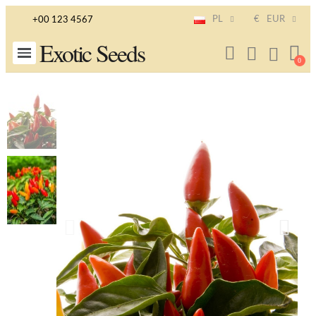
PL
€
EUR
+00 123 4567
Exotic Seeds