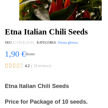
Etna Italian Chili Seeds
SKU
C-131-E-(5-S)
KATEGORIA
Strona główna
1,90 €
Brutto





4.2
( 19 reviews)
Etna Italian Chili Seeds
Price for Package of 10 seeds.