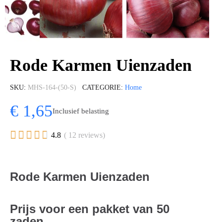
Rode Karmen Uienzaden
SKU
MHS-164-(50-S)
CATEGORIE
Home
€ 1,65
Inclusief belasting





4.8
( 12 reviews)
Rode Karmen Uienzaden
Prijs voor een pakket van 50
zaden.