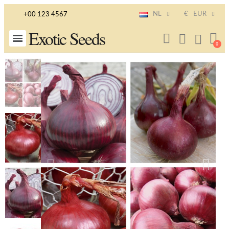
NL
€
EUR
+00 123 4567
Exotic Seeds