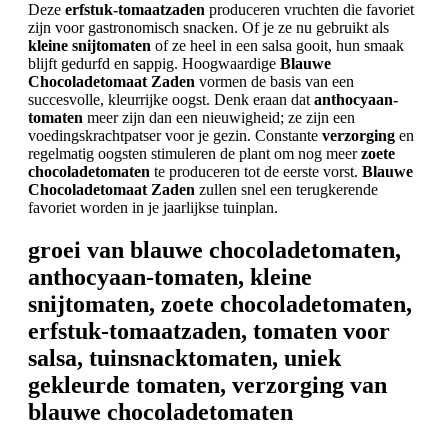
Deze
erfstuk-tomaatzaden
produceren vruchten die favoriet
zijn voor gastronomisch snacken. Of je ze nu gebruikt als
kleine snijtomaten
of ze heel in een salsa gooit, hun smaak
blijft gedurfd en sappig. Hoogwaardige
Blauwe
Chocoladetomaat Zaden
vormen de basis van een
succesvolle, kleurrijke oogst. Denk eraan dat
anthocyaan-
tomaten
meer zijn dan een nieuwigheid; ze zijn een
voedingskrachtpatser voor je gezin. Constante
verzorging
en
regelmatig oogsten stimuleren de plant om nog meer
zoete
chocoladetomaten
te produceren tot de eerste vorst.
Blauwe
Chocoladetomaat Zaden
zullen snel een terugkerende
favoriet worden in je jaarlijkse tuinplan.
groei van blauwe chocoladetomaten,
anthocyaan-tomaten, kleine
snijtomaten, zoete chocoladetomaten,
erfstuk-tomaatzaden, tomaten voor
salsa, tuinsnacktomaten, uniek
gekleurde tomaten, verzorging van
blauwe chocoladetomaten