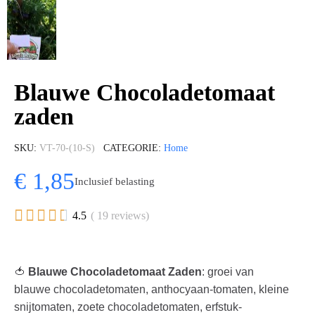
Blauwe Chocoladetomaat
zaden
SKU
VT-70-(10-S)
CATEGORIE
Home
€ 1,85
Inclusief belasting





4.5
( 19 reviews)
🍅
Blauwe Chocoladetomaat Zaden
: groei van
blauwe chocoladetomaten, anthocyaan-tomaten, kleine
snijtomaten, zoete chocoladetomaten, erfstuk-