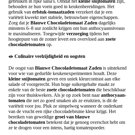
gebruiken in rijke salsa's. Omdat het
kleine snijtomaten
zijn,
behouden ze hun vorm goed in keukenbereidingen. Het
gebruik van
erfstuk-tomaatzaden
verzekert dat je een
variëteit kweekt met stabiele, betrouwbare eigenschappen.
Zorg dat je
Blauwe Chocoladetomaat Zaden
dagelijks
minstens 6–8 uur zonlicht krijgen om hun anthocyaanniveaus
te maximaliseren. Toegewijde
verzorging
tijdens het
hoogtepunt van de zomer levert een overvloed aan
zoete
chocoladetomaten
op.
🥗 Culinaire veelzijdigheid en oogsten
De oogst van
Blauwe Chocoladetomaat Zaden
is uitstekend
voor wie van gedurfde keukenexperimenten houdt. Deze
kleine snijtomaten
geven een uniek kleurcontrast aan elke
salade of voorgerecht. Hun hoge suikergehalte maakt ze
enkele van de beste
zoete chocoladetomaten
die beschikbaar
zijn voor thuiskwekers. Als je op zoek bent naar
anthocyaan-
tomaten
die net zo goed smaken als ze eruitzien, is dit de
variëteit voor jou. Pluk ze simpelweg wanneer de onderkant
van de vrucht een rijke chocoladebruine kleur krijgt. Het
bereiken van geweldige
groei van blauwe
chocoladetomaten
betekent dat je genoeg overschot hebt om
ze te drogen voor een intens, hartig tomatenpoeder.