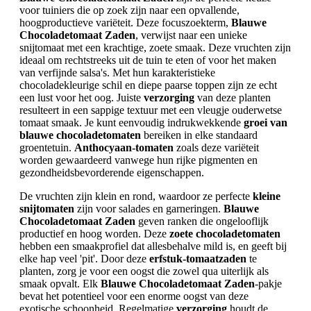
voor tuiniers die op zoek zijn naar een opvallende,
hoogproductieve variëteit. Deze focuszoekterm,
Blauwe
Chocoladetomaat Zaden
, verwijst naar een unieke
snijtomaat met een krachtige, zoete smaak. Deze vruchten zijn
ideaal om rechtstreeks uit de tuin te eten of voor het maken
van verfijnde salsa's. Met hun karakteristieke
chocoladekleurige schil en diepe paarse toppen zijn ze echt
een lust voor het oog. Juiste
verzorging
van deze planten
resulteert in een sappige textuur met een vleugje ouderwetse
tomaat smaak. Je kunt eenvoudig indrukwekkende
groei van
blauwe chocoladetomaten
bereiken in elke standaard
groentetuin.
Anthocyaan-tomaten
zoals deze variëteit
worden gewaardeerd vanwege hun rijke pigmenten en
gezondheidsbevorderende eigenschappen.
De vruchten zijn klein en rond, waardoor ze perfecte
kleine
snijtomaten
zijn voor salades en garneringen.
Blauwe
Chocoladetomaat Zaden
geven ranken die ongelooflijk
productief en hoog worden. Deze
zoete chocoladetomaten
hebben een smaakprofiel dat allesbehalve mild is, en geeft bij
elke hap veel 'pit'. Door deze
erfstuk-tomaatzaden
te
planten, zorg je voor een oogst die zowel qua uiterlijk als
smaak opvalt. Elk
Blauwe Chocoladetomaat Zaden
-pakje
bevat het potentieel voor een enorme oogst van deze
exotische schoonheid. Regelmatige
verzorging
houdt de