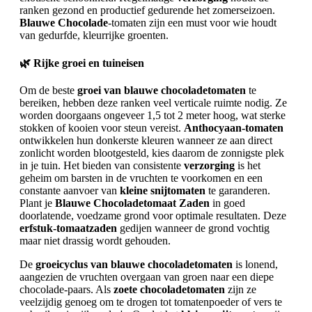
ranken gezond en productief gedurende het zomerseizoen.
Blauwe Chocolade
-tomaten zijn een must voor wie houdt
van gedurfde, kleurrijke groenten.
🌿 Rijke groei en tuineisen
Om de beste
groei van blauwe chocoladetomaten
te
bereiken, hebben deze ranken veel verticale ruimte nodig. Ze
worden doorgaans ongeveer 1,5 tot 2 meter hoog, wat sterke
stokken of kooien voor steun vereist.
Anthocyaan-tomaten
ontwikkelen hun donkerste kleuren wanneer ze aan direct
zonlicht worden blootgesteld, kies daarom de zonnigste plek
in je tuin. Het bieden van consistente
verzorging
is het
geheim om barsten in de vruchten te voorkomen en een
constante aanvoer van
kleine snijtomaten
te garanderen.
Plant je
Blauwe Chocoladetomaat Zaden
in goed
doorlatende, voedzame grond voor optimale resultaten. Deze
erfstuk-tomaatzaden
gedijen wanneer de grond vochtig
maar niet drassig wordt gehouden.
De
groeicyclus van blauwe chocoladetomaten
is lonend,
aangezien de vruchten overgaan van groen naar een diepe
chocolade-paars. Als
zoete chocoladetomaten
zijn ze
veelzijdig genoeg om te drogen tot tomatenpoeder of vers te