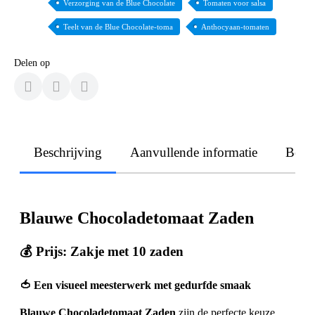
Verzorging van de Blue Chocolate
Tomaten voor salsa
Teelt van de Blue Chocolate-toma
Anthocyaan-tomaten
Delen op
Beschrijving
Aanvullende informatie
Beoo
Blauwe Chocoladetomaat Zaden
💰
Prijs: Zakje met 10 zaden
🍅 Een visueel meesterwerk met gedurfde smaak
Blauwe Chocoladetomaat Zaden
zijn de perfecte keuze