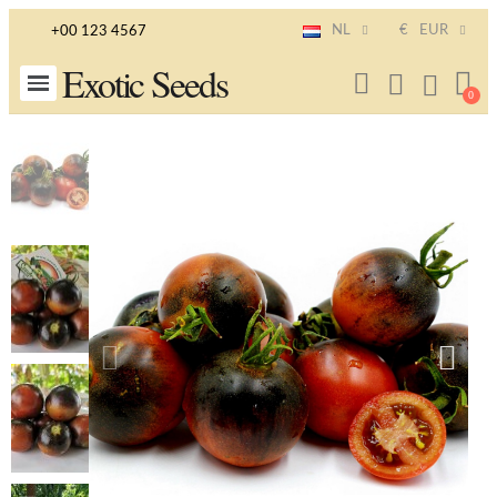
NL
€
EUR
+00 123 4567
Exotic Seeds