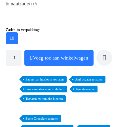
tomaatzaden 🍅
Zaden in verpakking:
10
Voeg toe aan winkelwagen
Zaden van heirloom-tomaten
Anthocyaan-tomaten
Snacktomaten voor in de tuin
Tomatenzaden
Tomaten met unieke kleuren
Zoete Chocolate-tomaten