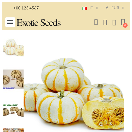
IT
€
EUR
+00 123 4567
Exotic Seeds