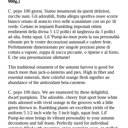
900g.)
C. pepo 100 giorni. Siamo innamorati da questi deliziosi,
zucche nani. Gli adorabili, frutta allegra sportiva ossee scorze
bianco ornato di arancio vivo nelle scanalature con un po 'di
verde. Gettato in impianti Rambling impostati ottimi
rendimenti della divisa 5 1/2 pollici di larghezza da 3 pollici
ad alta, frutta squat. Lil 'Pump-ke-mon porta la sua personalità
vibrante per le vostre decorazioni autunnali e cadere feste.
Perfettamente dimensionato per singole porzioni piene di
cottura a vapore, zuppa di zucca piccante, o ripiene e al forno.
E che una presentazione allettante!
This traditional ornament of the autumn harvest is good for
much more than jack-o-lanterns and pies. High in fiber and
essential minerals, their colorful orange flesh signifies an
abundance of the antioxidant beta-carotene.
C. pepo 100 days. We are enamored by these delightful,
dwarf pumpkins. The adorable, cheery fruit sport bone white
rinds adorned with vivid orange in the grooves with a little
green thrown in. Rambling plants set excellent yields of the
uniform 5 1/2 inch wide by 3 inch high, squat fruit. Lil'
Pump-ke-mon brings its vibrant personality to your autumn
decorations and fall feasts. Perfectly sized for individual