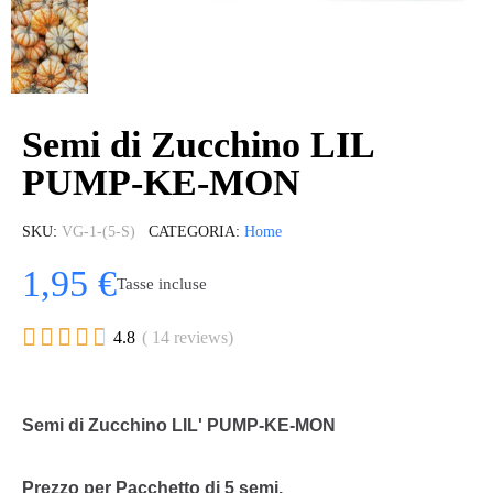
Semi di Zucchino LIL
PUMP-KE-MON
SKU
VG-1-(5-S)
CATEGORIA
Home
1,95 €
Tasse incluse





4.8
( 14 reviews)
Semi di Zucchino LIL' PUMP-KE-MON
Prezzo per Pacchetto di 5 semi.