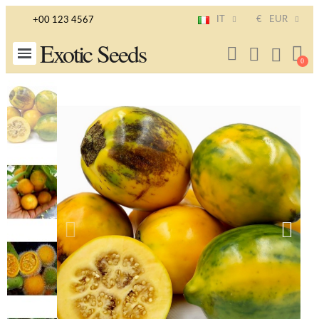
IT
€
EUR
+00 123 4567
Exotic Seeds