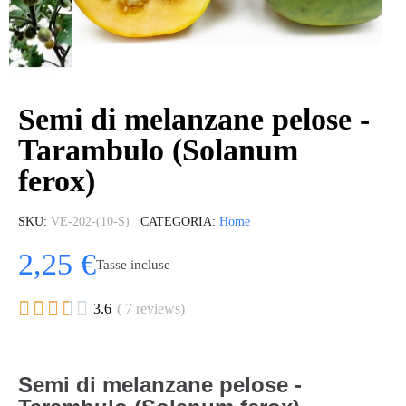
Semi di melanzane pelose -
Tarambulo (Solanum
ferox)
SKU
VE-202-(10-S)
CATEGORIA
Home
2,25 €
Tasse incluse





3.6
( 7 reviews)
Semi di melanzane pelose -