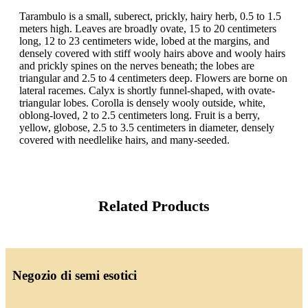
Tarambulo is a small, suberect, prickly, hairy herb, 0.5 to 1.5
meters high. Leaves are broadly ovate, 15 to 20 centimeters
long, 12 to 23 centimeters wide, lobed at the margins, and
densely covered with stiff wooly hairs above and wooly hairs
and prickly spines on the nerves beneath; the lobes are
triangular and 2.5 to 4 centimeters deep. Flowers are borne on
lateral racemes. Calyx is shortly funnel-shaped, with ovate-
triangular lobes. Corolla is densely wooly outside, white,
oblong-loved, 2 to 2.5 centimeters long. Fruit is a berry,
yellow, globose, 2.5 to 3.5 centimeters in diameter, densely
covered with needlelike hairs, and many-seeded.
Related Products
Negozio di semi esotici