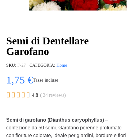
Semi di Dentellare
Garofano
SKU
F-27
CATEGORIA
Home
1,75 €
Tasse incluse





4.8
( 24 reviews)
Semi di garofano (Dianthus caryophyllus)
–
confezione da 50 semi. Garofano perenne profumato
con fioriture colorate, ideale per giardini, bordure e fiori