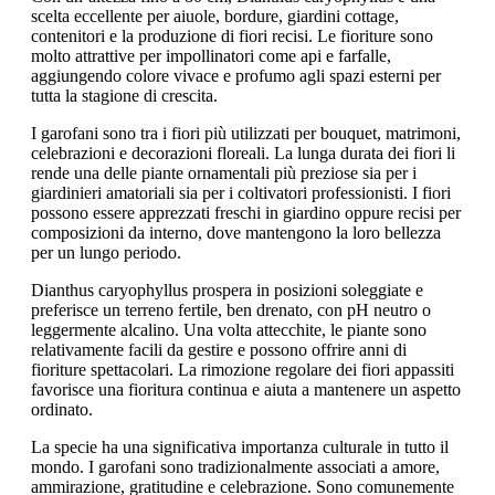
scelta eccellente per aiuole, bordure, giardini cottage,
contenitori e la produzione di fiori recisi. Le fioriture sono
molto attrattive per impollinatori come api e farfalle,
aggiungendo colore vivace e profumo agli spazi esterni per
tutta la stagione di crescita.
I garofani sono tra i fiori più utilizzati per bouquet, matrimoni,
celebrazioni e decorazioni floreali. La lunga durata dei fiori li
rende una delle piante ornamentali più preziose sia per i
giardinieri amatoriali sia per i coltivatori professionisti. I fiori
possono essere apprezzati freschi in giardino oppure recisi per
composizioni da interno, dove mantengono la loro bellezza
per un lungo periodo.
Dianthus caryophyllus prospera in posizioni soleggiate e
preferisce un terreno fertile, ben drenato, con pH neutro o
leggermente alcalino. Una volta attecchite, le piante sono
relativamente facili da gestire e possono offrire anni di
fioriture spettacolari. La rimozione regolare dei fiori appassiti
favorisce una fioritura continua e aiuta a mantenere un aspetto
ordinato.
La specie ha una significativa importanza culturale in tutto il
mondo. I garofani sono tradizionalmente associati a amore,
ammirazione, gratitudine e celebrazione. Sono comunemente