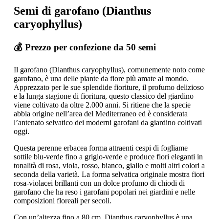
Semi di garofano (Dianthus
caryophyllus)
💰 Prezzo per confezione da 50 semi
Il garofano (Dianthus caryophyllus), comunemente noto come
garofano, è una delle piante da fiore più amate al mondo.
Apprezzato per le sue splendide fioriture, il profumo delizioso
e la lunga stagione di fioritura, questo classico del giardino
viene coltivato da oltre 2.000 anni. Si ritiene che la specie
abbia origine nell’area del Mediterraneo ed è considerata
l’antenato selvatico dei moderni garofani da giardino coltivati
oggi.
Questa perenne erbacea forma attraenti cespi di fogliame
sottile blu-verde fino a grigio-verde e produce fiori eleganti in
tonalità di rosa, viola, rosso, bianco, giallo e molti altri colori a
seconda della varietà. La forma selvatica originale mostra fiori
rosa-violacei brillanti con un dolce profumo di chiodi di
garofano che ha reso i garofani popolari nei giardini e nelle
composizioni floreali per secoli.
Con un’altezza fino a 80 cm, Dianthus caryophyllus è una