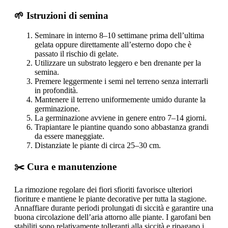
🌱 Istruzioni di semina
Seminare in interno 8–10 settimane prima dell’ultima
gelata oppure direttamente all’esterno dopo che è
passato il rischio di gelate.
Utilizzare un substrato leggero e ben drenante per la
semina.
Premere leggermente i semi nel terreno senza interrarli
in profondità.
Mantenere il terreno uniformemente umido durante la
germinazione.
La germinazione avviene in genere entro 7–14 giorni.
Trapiantare le piantine quando sono abbastanza grandi
da essere maneggiate.
Distanziate le piante di circa 25–30 cm.
✂️ Cura e manutenzione
La rimozione regolare dei fiori sfioriti favorisce ulteriori
fioriture e mantiene le piante decorative per tutta la stagione.
Annaffiare durante periodi prolungati di siccità e garantire una
buona circolazione dell’aria attorno alle piante. I garofani ben
stabiliti sono relativamente tolleranti alla siccità e ripagano i