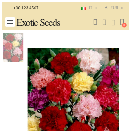
IT
€
EUR
+00 123 4567
Exotic Seeds