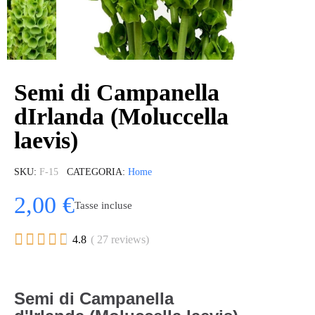
Semi di Campanella
dIrlanda (Moluccella
laevis)
SKU
F-15
CATEGORIA
Home
2,00 €
Tasse incluse





4.8
( 27 reviews)
Semi di Campanella