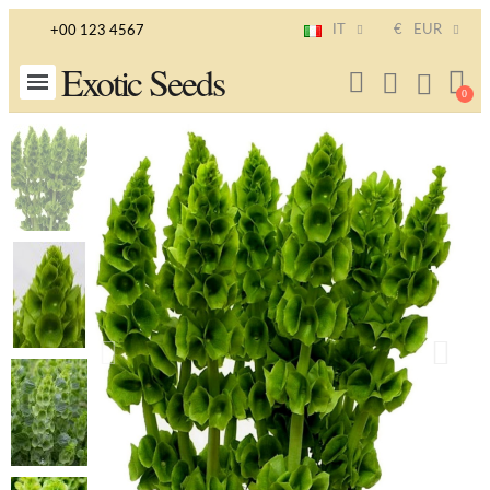
IT
€
EUR
+00 123 4567
Exotic Seeds