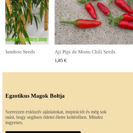
li Seeds
True Lavender Seeds
SNÉZET
GYORSNÉZET
2,00 €
Egzotikus Magok Boltja
Szerezzen exkluzív ajánlatokat, inspirációt és még sok
mást, hogy segítsen ötletei életre keltésében. Mindez
ingyenes.