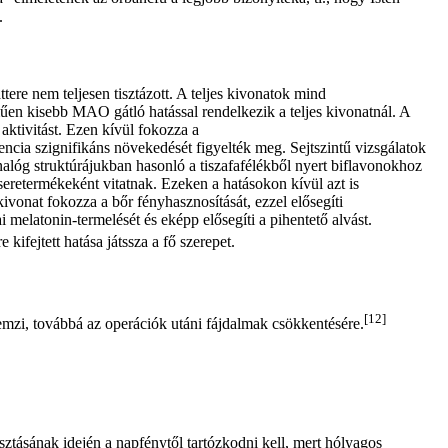
.
ere nem teljesen tisztázott. A teljes kivonatok mind
en kisebb MAO gátló hatással rendelkezik a teljes kivonatnál. A
aktivitást. Ezen kívül fokozza a
tencia szignifikáns növekedését figyelték meg. Sejtszintű vizsgálatok
alóg struktúrájukban hasonló a tiszafafélékből nyert biflavonokhoz
seretermékeként vitatnak. Ezeken a hatásokon kívül azt is
vonat fokozza a bőr fényhasznosítását, ezzel elősegíti
 melatonin-termelését és eképp elősegíti a pihentető alvást.
fejtett hatása játssza a fő szerepet.
[12]
llemzi, továbbá az operációk utáni fájdalmak csökkentésére.
ztásának idején a napfénytől tartózkodni kell, mert hólyagos