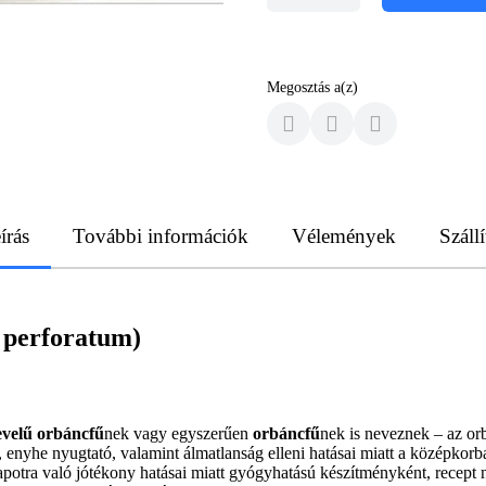
Megosztás a(z)
írás
További információk
Vélemények
Szállí
 perforatum)
evelű orbáncfű
nek vagy egyszerűen
orbáncfű
nek is neveznek – az or
enyhe nyugtató, valamint álmatlanság elleni hatásai miatt a középkorb
llapotra való jótékony hatásai miatt gyógyhatású készítményként, recept