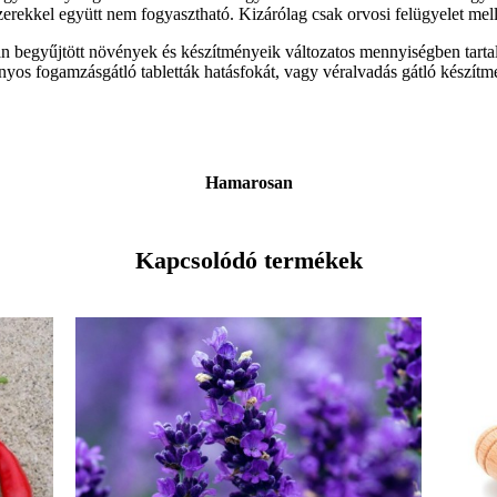
erekkel együtt nem fogyasztható. Kizárólag csak orvosi felügyelet mell
n begyűjtött növények és készítményeik változatos mennyiségben tarta
nyos fogamzásgátló tabletták hatásfokát, vagy véralvadás gátló készítm
Hamarosan
Kapcsolódó termékek