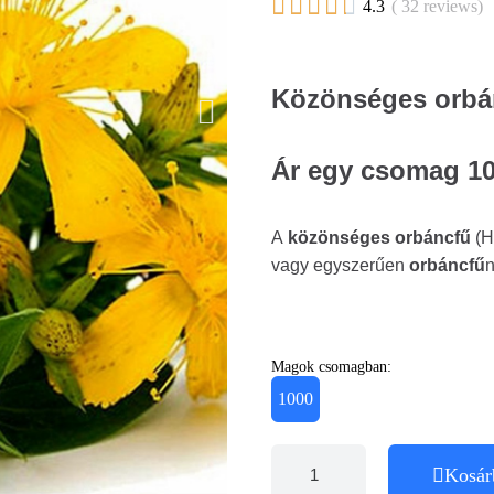





4.3
( 32 reviews)
Közönséges orbá
Ár egy csomag 10
A
közönséges orbáncfű
(H
vagy egyszerűen
orbáncfű
n
Magok csomagban:
1000
Kosár