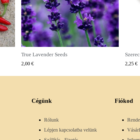
Szerecsendióbors Magvak (Pimenta dioica)
GYORSNÉZET
2,25 €
2,50 €
Cégünk
Fiókod
Rólunk
Rende
Lépjen kapcsolatba velünk
Vásár
Szállítás - Fizetés
Infor