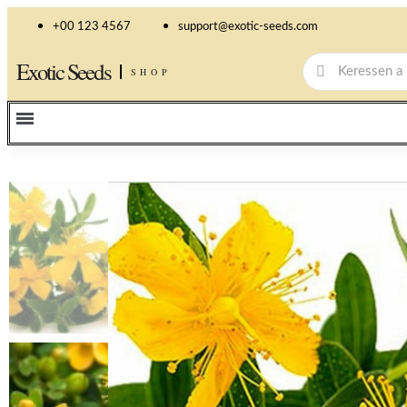
+00 123 4567
support@exotic-seeds.com
Exotic Seeds
SHOP