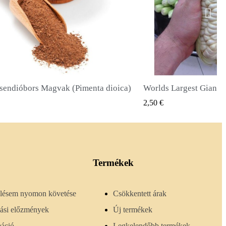
Worlds Largest Giant Corn Magvak Cuzco - Cusco
Óriás napraforgó mago
GYORSNÉZET
GYORS
2,40 €
Termékek
lésem nyomon követése
Csökkentett árak
lási előzmények
Új termékek
máció
Legkelendőbb termékek