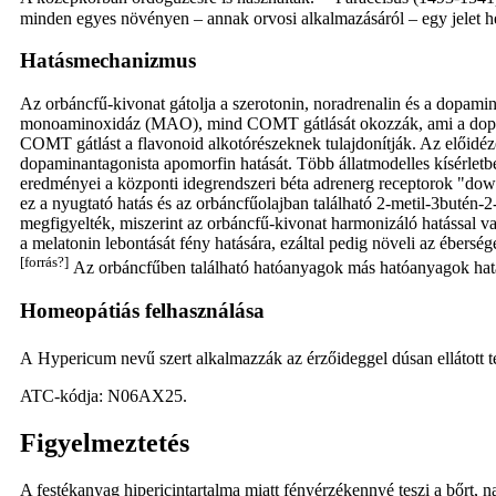
minden egyes növényen – annak orvosi alkalmazásáról – egy jelet h
Hatásmechanizmus
Az orbáncfű-kivonat gátolja a szerotonin, noradrenalin és a dopamin
monoaminoxidáz (MAO), mind COMT gátlását okozzák, ami a dopamin n
COMT gátlást a flavonoid alkotórészeknek tulajdonítják. Az előidéze
dopaminantagonista apomorfin hatását. Több állatmodelles kísérletben 
eredményei a központi idegrendszeri béta adrenerg receptorok "down
ez a nyugtató hatás és az orbáncfűolajban található 2-metil-3butén-
megfigyelték, miszerint az orbáncfű-kivonat harmonizáló hatással va
a melatonin lebontását fény hatására, ezáltal pedig növeli az éberség
[forrás?]
Az orbáncfűben található hatóanyagok más hatóanyagok hatását
Homeopátiás felhasználása
A Hypericum nevű szert alkalmazzák az érzőideggel dúsan ellátott tes
ATC-kódja: N06AX25.
Figyelmeztetés
A festékanyag hipericintartalma miatt fényérzékennyé teszi a bőrt, 