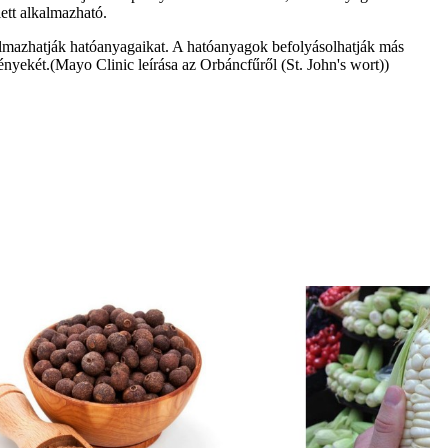
ett alkalmazható.
lmazhatják hatóanyagaikat. A hatóanyagok befolyásolhatják más
ényekét.(Mayo Clinic leírása az Orbáncfűről (St. John's wort))