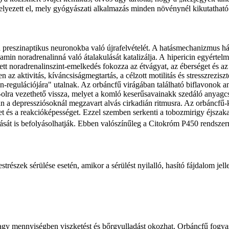
elyezett el, mely gyógyászati alkalmazás minden növénynél kikutatható
 preszinaptikus neuronokba való újrafelvételét. A hatásmechanizmus hátt
oradrenalinná való átalakulását katalizálja. A hipericin egyértelmű
tt noradrenalinszint-emelkedés fokozza az étvágyat, az éberséget és az 
az aktivitás, kíváncsiságmegtartás, a célzott motilitás és stresszrezisz
-regulációjára" utalnak. Az orbáncfű virágában található biflavonok an
2-olra vezethető vissza, melyet a komló keserűsavainakk szedáló anyagc
n a depressziósoknál megzavart alvás cirkadián ritmusra. Az orbáncfű-ki
et és a reakcióképességet. Ezzel szemben serkenti a tobozmirigy éjszakai
 is befolyásolhatják. Ebben valószínűleg a Citokróm P450 rendszerre ki
trészek sérülése esetén, amikor a sérülést nyilalló, hasító fájdalom je
nagy mennyiségben viszketést és bőrgyulladást okozhat. Orbáncfű fogyas