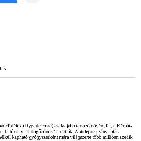
tás
báncfűfélék (Hypericaceae) családjába tartozó növényfaj, a Kárpát-
an hatékony „ördögűzőnek” tartották. Antidepresszáns hatása
 nélkül kapható gyógyszerként mára világszerte több millióan szedik.