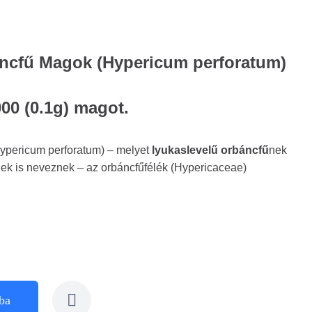
ncfű Magok (Hypericum perforatum)
00 (0.1g) magot.
ypericum perforatum) – melyet
lyukaslevelű orbáncfű
nek
ek is neveznek – az orbáncfűfélék (Hypericaceae)
ba