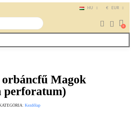
HU
€
EUR
 orbáncfű Magok
 perforatum)
KATEGÓRIA
Kezdőlap