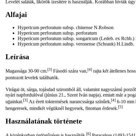
Levelét saláták, likőrök ízesítére is használják. Korábban hívták úg
Alfajai
Hypericum perforatum subsp. chinense N.Robson
Hypericum perforatum subsp. perforatum
Hypericum perforatum subsp. songaricum (Ledeb. ex Rchb.
Hypericum perforatum subsp. veronense (Schrank) H.Lindb.
Leírása
[3]
[4]
Magassága 30-90 cm.
Fásodó szára van,
rajta két átellenes hoss
pontozott levelek találhatók.
Virágai öt, sárga, tojásdad sziromból áll, valamint nagyszámú porzó
nyári napfordulóval (június 21., Szent Iván napja), emiatt már a po
[3]
[4]
ujjainkat.
Az érett toktermések narancssárga színűek,
6-10 mm ho
[5]
hengeresek, mindkét végüknél hegyesek, finoman érdesek.
Használatának története
[6]
A középkorban ördögűzésre is használták.
Paracelsus (1493-1541) 