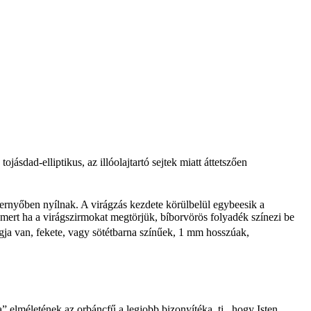
ojásdad-elliptikus, az illóolajtartó sejtek miatt áttetszően
rnyőben nyílnak. A virágzás kezdete körülbelül egybeesik a
 mert ha a virágszirmokat megtörjük, bíborvörös folyadék színezi be
ja van, fekete, vagy sötétbarna színűek, 1 mm hosszúak,
 elméletének az orbáncfű a legjobb bizonyítéka, ti., hogy Isten