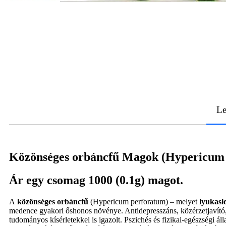
Le
Közönséges orbáncfű Magok (Hypericum
Ár egy csomag 1000 (0.1g) magot.
A
közönséges orbáncfű
(Hypericum perforatum) – melyet
lyukasl
medence gyakori őshonos növénye. Antidepresszáns, közérzetjavító, 
tudományos kísérletekkel is igazolt. Pszichés és fizikai-egészségi á