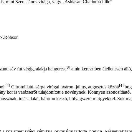
y is, mint Szent János virága, vagy „Ashlasan Chalium-chille”
) N.Robson
[3]
zanti sáv fut végig, alakja hengeres,
amin keresztben átellenesen álló, t
[4]
[4]
ból.
Citromillatú, sárga virágai nyáron, július, augusztus között
boge
gány kor is varázserőt tulajdonított e növénynek. Könnyen azonosítható,
sszúak, tojás alakú, háromrekeszű, hólyagszerű mirigyekkel. Sok mag
a közismert svájci kémikus, orvos úgy tartotta, hogy a „kézjegyek tana”