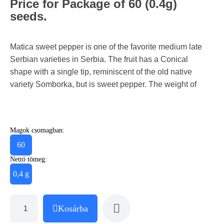
Price for Package of 60 (0.4g)
seeds.
Matica sweet pepper is one of the favorite medium late
Serbian varieties in Serbia. The fruit has a Conical
shape with a single tip, reminiscent of the old native
variety Somborka, but is sweet pepper. The weight of
Magok csomagban:
60
Nettó tömeg:
0,4 g
Kosárba