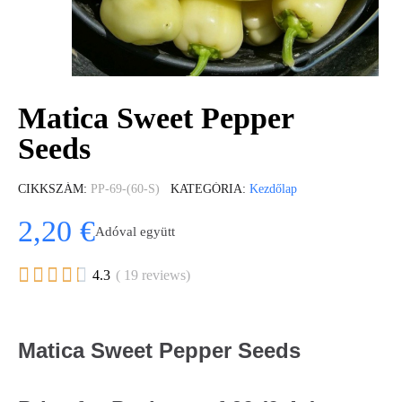
Matica Sweet Pepper
Seeds
CIKKSZÁM
PP-69-(60-S)
KATEGÓRIA
Kezdőlap
2,20 €
Adóval együtt





4.3
( 19 reviews)
Matica Sweet Pepper Seeds