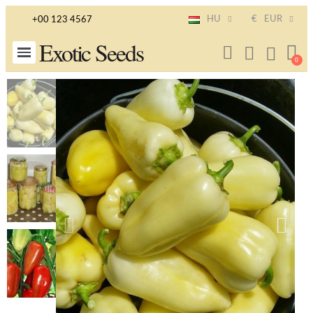
HU
€
EUR
+00 123 4567
Exotic Seeds