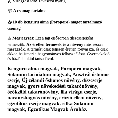
🌼
Virágzási idő:
Tavasztól nyárig
📦
A csomag tartalma
📥
10 db kenguru alma (Poroporo) magot tartalmazó
csomag
⚠️
Megjegyzés:
Ezt a fajt elsősorban díszcserjeként
termesztik.
Az éretlen termések és a növény más részei
mérgezők.
A termést csak teljesen éretten fogyassza, és csak
akkor, ha ismeri a hagyományos felhasználását. Gyermekektől
és háziállatoktól tartsa távol.
Kenguru alma magvak, Poroporo magvak,
Solanum laciniatum magvak, Ausztrál őshonos
cserje, Új-zélandi őshonos növény, díszcserje
magvak, gyors növekedésű takarónövény,
örökzöld takarónövény, lila virágú cserje,
narancsbogyós növény, erózió elleni növény,
egzotikus cserje magvak, ritka Solanum
magvak, Egzotikus Magvak Áruház.