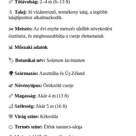
📏
Tőtávolság:
2–4 m (6–13 ft)
💧
Talaj:
Jó vízáteresztő, termékeny talaj, a legtöbb
talajtípushoz alkalmazkodik.
✂️
Metszés:
Az évi enyhe metszés sűrűbb növekedést
ösztönöz, és meghosszabbítja a cserje élettartamát.
📊
Műszaki adatok
🏷️
Botanikai név:
Solanum laciniatum
🌍
Származás:
Ausztrália és Új-Zéland
🌿
Növénytípus:
Örökzöld cserje
📏
Magasság:
Akár 4 m (13 ft)
📐
Szélesség:
Akár 5 m (16 ft)
🌸
Virág színe:
Kékeslila
🍊
Termés színe:
Élénk narancs-sárga