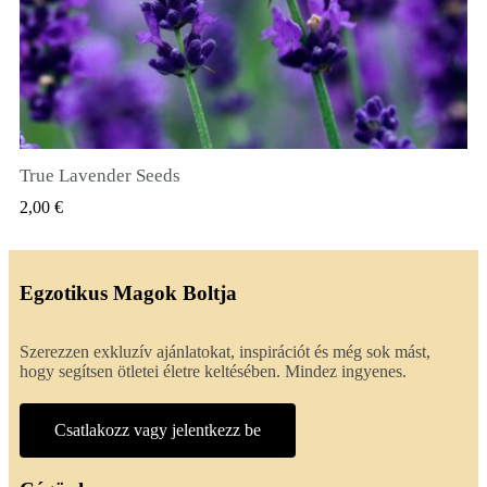
True Lavender Seeds
GYORSNÉZET
2,00 €
Egzotikus Magok Boltja
Szerezzen exkluzív ajánlatokat, inspirációt és még sok mást,
hogy segítsen ötletei életre keltésében. Mindez ingyenes.
Csatlakozz vagy jelentkezz be