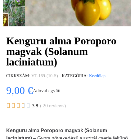
Kenguru alma Poroporo
magvak (Solanum
laciniatum)
CIKKSZÁM
VT-169-(10-S)
KATEGÓRIA
Kezdőlap
9,00 €
Adóval együtt





3.8
( 20 reviews)
Kenguru alma Poroporo magvak (Solanum
laciniatum)
– Gyors növekedésű ausztrál cserje feltűnő