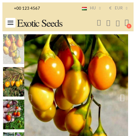
HU
€
EUR
+00 123 4567
Exotic Seeds