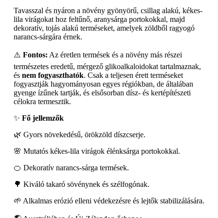
Tavasszal és nyáron a növény gyönyörű, csillag alakú, kékes-
lila virágokat hoz feltűnő, aranysárga portokokkal, majd
dekoratív, tojás alakú terméseket, amelyek zöldből ragyogó
narancs-sárgára érnek.
⚠️
Fontos:
Az éretlen termések és a növény más részei
természetes eredetű, mérgező glikoalkaloidokat tartalmaznak,
és
nem fogyaszthatók
. Csak a teljesen érett terméseket
fogyasztják hagyományosan egyes régiókban, de általában
gyenge ízűnek tartják, és elsősorban dísz- és kertépítészeti
célokra termesztik.
✨
Fő jellemzők
🌿 Gyors növekedésű, örökzöld díszcserje.
🌸 Mutatós kékes-lila virágok élénksárga portokokkal.
🍊 Dekoratív narancs-sárga termések.
🌳 Kiváló takaró sövénynek és szélfogónak.
🌱 Alkalmas erózió elleni védekezésre és lejtők stabilizálására.