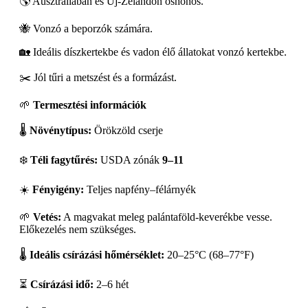
🌎 Ausztráliában és Új-Zélandon őshonos.
🐝 Vonzó a beporzók számára.
🏡 Ideális díszkertekbe és vadon élő állatokat vonzó kertekbe.
✂️ Jól tűri a metszést és a formázást.
🌱
Termesztési információk
🌡️
Növénytípus:
Örökzöld cserje
❄️
Téli fagytűrés:
USDA zónák
9–11
☀️
Fényigény:
Teljes napfény–félárnyék
🌱
Vetés:
A magvakat meleg palántaföld-keverékbe vesse.
Előkezelés nem szükséges.
🌡️
Ideális csírázási hőmérséklet:
20–25°C (68–77°F)
⏳
Csírázási idő:
2–6 hét