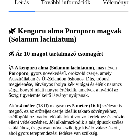
Leírás
További információk
Vélemények
🌿
Kenguru alma Poroporo magvak
(Solanum laciniatum)
💰
Ár 10 magot tartalmazó csomagért
🚀
A kenguru alma (Solanum laciniatum)
, más néven
Poroporo
, gyors növekedésű, örökzöld cserje, amely
Ausztráliában és Új-Zélandon őshonos. Dús, trópusi
megjelenése, látványos ibolya-kék virágai és élénk narancs-
sárga bogyói miatt nagyra értékelik, amelyek a nyártól az
őszig figyelemfelkeltő látványt nyújtanak.
Akár
4 méter (13 ft)
magasra és
5 méter (16 ft)
szélesre is
megnő, ez az erőteljes cserje ideális takaró sövényekhez,
szélfogókhoz, vadon élő állatokat vonzó kertekhez és erózió
elleni védekezéshez. Jól alkalmazkodik a talajtípusok széles
skálájához, és gyorsan növekszik, így kiváló választás ott,
ahol gyors tereprendezési fedésre van szükség.