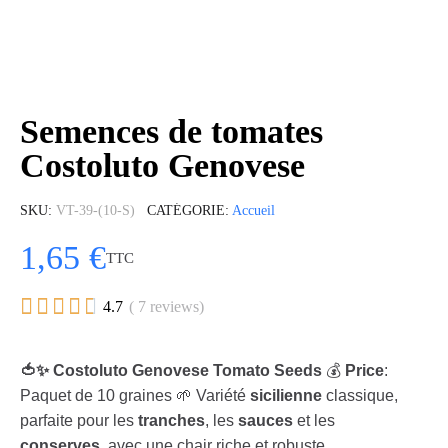
Semences de tomates
Costoluto Genovese
SKU
VT-39-(10-S)
CATÉGORIE
Accueil
1,65 €
TTC





4.7
( 7 reviews)
🍅✨ Costoluto Genovese Tomato Seeds
💰
Price
:
Paquet de 10 graines 🌱 Variété
sicilienne
classique,
parfaite pour les
tranches
, les
sauces
et les
conserves
, avec une chair riche et robuste.