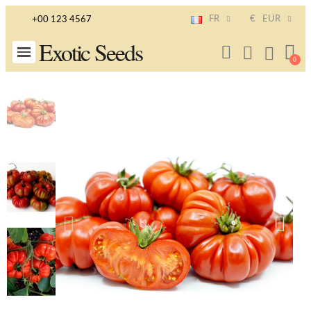
FR
€
EUR
+00 123 4567
Exotic Seeds