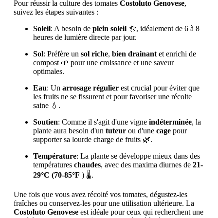
Pour réussir la culture des tomates
Costoluto Genovese
,
suivez les étapes suivantes :
Soleil
: A besoin de
plein soleil
🌞, idéalement de 6 à 8
heures de lumière directe par jour.
Sol
: Préfère un
sol
riche
,
bien drainant
et enrichi de
compost 🌱 pour une croissance et une saveur
optimales.
Eau
: Un
arrosage régulier
est crucial pour éviter que
les fruits ne se fissurent et pour favoriser une récolte
saine 💧.
Soutien
: Comme il s'agit d'une vigne
indéterminée
, la
plante aura besoin d'un
tuteur
ou d'une
cage
pour
supporter sa lourde charge de fruits 🌿.
Température
: La plante se développe mieux dans des
températures
chaudes
, avec des maxima diurnes de
21-
29°C (70-85°F
) 🌡️.
Une fois que vous avez récolté vos tomates, dégustez-les
fraîches ou conservez-les pour une utilisation ultérieure. La
Costoluto Genovese
est idéale pour ceux qui recherchent une