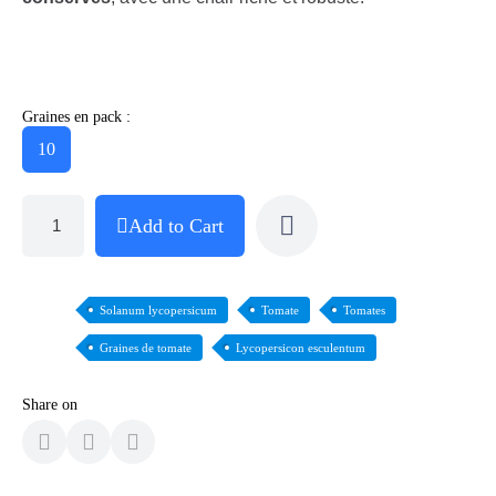
Graines en pack :
10
Add to Cart
Solanum lycopersicum
Tomate
Tomates
Graines de tomate
Lycopersicon esculentum
Share on