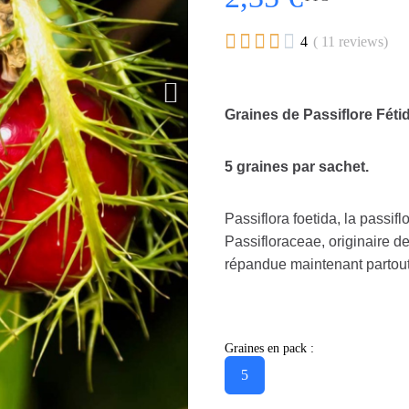





4
( 11 reviews)
Graines de Passiflore Féti
5 graines par sachet.
Passiflora foetida, la passifl
Passifloraceae, originaire de
répandue maintenant partout 
Graines en pack :
5