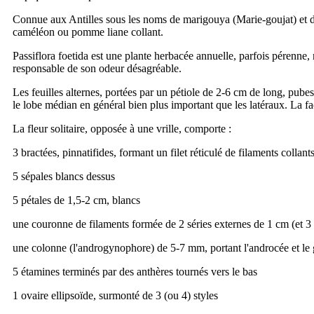
Connue aux Antilles sous les noms de marigouya (Marie-goujat) et 
caméléon ou pomme liane collant.
Passiflora foetida est une plante herbacée annuelle, parfois pérenne,
responsable de son odeur désagréable.
Les feuilles alternes, portées par un pétiole de 2-6 cm de long, pu
le lobe médian en général bien plus important que les latéraux. La fac
La fleur solitaire, opposée à une vrille, comporte :
3 bractées, pinnatifides, formant un filet réticulé de filaments collant
5 sépales blancs dessus
5 pétales de 1,5-2 cm, blancs
une couronne de filaments formée de 2 séries externes de 1 cm (et 3 s
une colonne (l'androgynophore) de 5-7 mm, portant l'androcée et le
5 étamines terminés par des anthères tournés vers le bas
1 ovaire ellipsoïde, surmonté de 3 (ou 4) styles