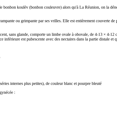
de bonbon koulèv (bonbon couleuvre) alors qu'à La Réunion, on la déno
 rampante ou grimpante par ses vrilles. Elle est entièrement couverte de
bescent, sans glande, comporte un limbe ovale à obovale, de 4-13 × 4-12
e inférieure est pubescente avec des nectaires dans la partie distale et 
s
éries internes plus petites), de couleur blanc et pourpre bleuté
 gynécée :