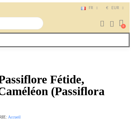
FR
€
EUR
assiflore Fétide,
Caméléon (Passiflora
RIE
Accueil