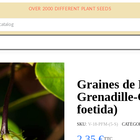
OVER 2000 DIFFERENT PLANT SEEDS
Graines de P
Grenadille-
foetida)
SKU
V-18-PFM-(5-S)
CATÉGO
2,35 €
TTC