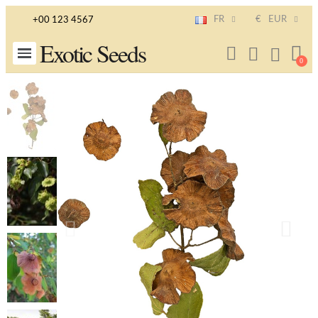
FR
€
EUR
+00 123 4567
Exotic Seeds