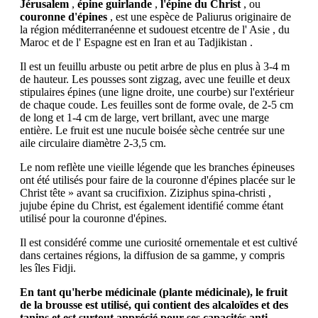
Jérusalem
,
épine guirlande
,
l'épine du Christ
, ou
couronne d'épines
, est une espèce de Paliurus originaire de
la région méditerranéenne et sudouest etcentre de l' Asie , du
Maroc et de l' Espagne est en Iran et au Tadjikistan .
Il est un feuillu arbuste ou petit arbre de plus en plus à 3-4 m
de hauteur. Les pousses sont zigzag, avec une feuille et deux
stipulaires épines (une ligne droite, une courbe) sur l'extérieur
de chaque coude. Les feuilles sont de forme ovale, de 2-5 cm
de long et 1-4 cm de large, vert brillant, avec une marge
entière. Le fruit est une nucule boisée sèche centrée sur une
aile circulaire diamètre 2-3,5 cm.
Le nom reflète une vieille légende que les branches épineuses
ont été utilisés pour faire de la couronne d'épines placée sur le
Christ tête » avant sa crucifixion. Ziziphus spina-christi ,
jujube épine du Christ, est également identifié comme étant
utilisé pour la couronne d'épines.
Il est considéré comme une curiosité ornementale et est cultivé
dans certaines régions, la diffusion de sa gamme, y compris
les îles Fidji.
En tant qu'herbe médicinale (plante médicinale), le fruit
de la brousse est utilisé, qui contient des alcaloïdes et des
tanins et est surtout apprécié pour ses capacités anti-