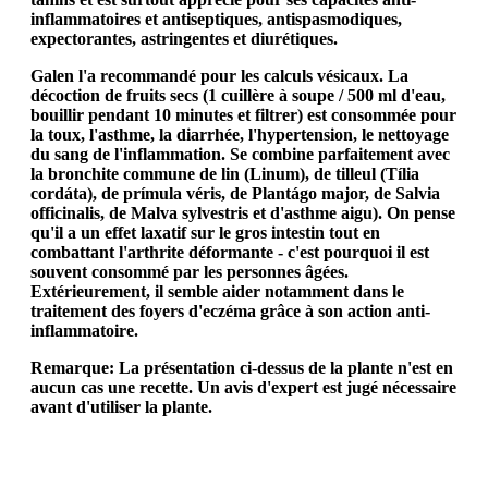
inflammatoires et antiseptiques, antispasmodiques,
expectorantes, astringentes et diurétiques.
Galen l'a recommandé pour les calculs vésicaux. La
décoction de fruits secs (1 cuillère à soupe / 500 ml d'eau,
bouillir pendant 10 minutes et filtrer) est consommée pour
la toux, l'asthme, la diarrhée, l'hypertension, le nettoyage
du sang de l'inflammation. Se combine parfaitement avec
la bronchite commune de lin (Linum), de tilleul (Tília
cordáta), de prímula véris, de Plantágo major, de Salvia
officinalis, de Malva sylvestris et d'asthme aigu). On pense
qu'il a un effet laxatif sur le gros intestin tout en
combattant l'arthrite déformante - c'est pourquoi il est
souvent consommé par les personnes âgées.
Extérieurement, il semble aider notamment dans le
traitement des foyers d'eczéma grâce à son action anti-
inflammatoire.
Remarque: La présentation ci-dessus de la plante n'est en
aucun cas une recette. Un avis d'expert est jugé nécessaire
avant d'utiliser la plante.