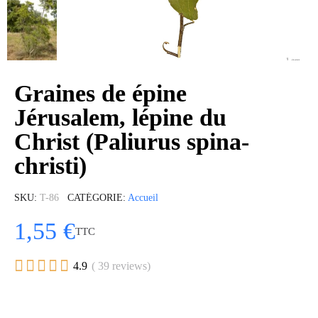
Graines de épine
Jérusalem, lépine du
Christ (Paliurus spina-
christi)
SKU
T-86
CATÉGORIE
Accueil
1,55 €
TTC





4.9
( 39 reviews)