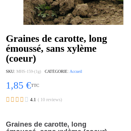
Graines de carotte, long
émoussé, sans xylème
(coeur)
SKU
MHS-159-(1g)
CATÉGORIE
Accueil
1,85 €
TTC





4.1
( 10 reviews)
Graines de carotte, long