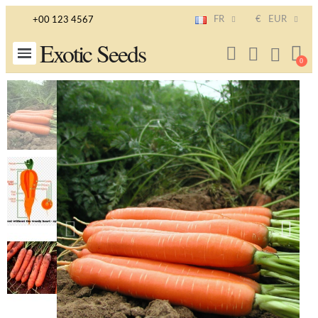
FR
€
EUR
+00 123 4567
Exotic Seeds