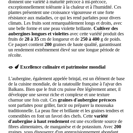
donnent une variété à maturité précoce à mi-précoce,
exceptionnellement tolérante à la chaleur et à l'humidité. Ces
plantes présentent une croissance vigoureuse et une forte
résistance aux maladies, ce qui les rend parfaites pour divers
climats. Les fruits sont remarquablement longs et droits, avec
une belle forme et une peau violette brillante.
Cultiver des
aubergines longues et violettes
avec cette variété produit des
fruits de
28 à 35
cm de longueur et de
250 à 400
g de poids.
Ce paquet contient
200
graines de haute qualité, garantissant
un rendement extrêmement élevé sur une longue période de
récolte.
🥗 🍆 Excellence culinaire et patrimoine mondial
L'aubergine, également appelée brinjal, est un élément de base
de la cuisine mondiale, de la ratatouille française à l'ajvar des
Balkans. Bien que le fruit cru puisse être légèrement amer, il
développe une saveur riche et complexe et une texture
charnue une fois cuit. Ces
graines d'aubergine précoces
sont parfaites pour griller, farcir ou préparer la moussaka
traditionnelle. La peau fine et brillante et les graines tendres et
comestibles en font un favori des chefs. Cette
variété
d'aubergine à haut rendement
est une excellente source de
fibres alimentaires, de manganèse et de potassium. Avec
200
graines, vous disposerez d'un approvisionnement abondant