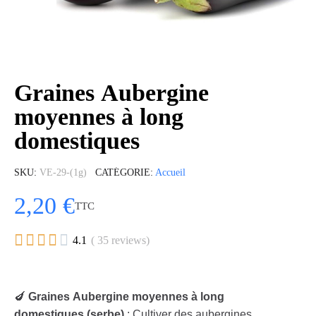
Graines Aubergine
moyennes à long
domestiques
SKU
VE-29-(1g)
CATÉGORIE
Accueil
2,20 €
TTC





4.1
( 35 reviews)
🍆
Graines Aubergine moyennes à long
domestiques (serbe)
: Cultiver des aubergines