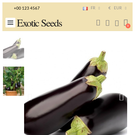
FR
€
EUR
+00 123 4567
Exotic Seeds