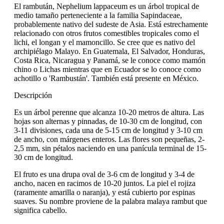
El rambután, Nephelium lappaceum es un árbol tropical de
medio tamaño perteneciente a la familia Sapindaceae,
probablemente nativo del sudeste de Asia. Está estrechamente
relacionado con otros frutos comestibles tropicales como el
lichi, el longan y el mamoncillo. Se cree que es nativo del
archipiélago Malayo. En Guatemala, El Salvador, Honduras,
Costa Rica, Nicaragua y Panamá, se le conoce como mamón
chino o Lichas mientras que en Ecuador se lo conoce como
achotillo o 'Rambustán'. También está presente en México.
Descripción
Es un árbol perenne que alcanza 10-20 metros de altura. Las
hojas son alternas y pinnadas, de 10-30 cm de longitud, con
3-11 divisiones, cada una de 5-15 cm de longitud y 3-10 cm
de ancho, con márgenes enteros. Las flores son pequeñas, 2-
2,5 mm, sin pétalos naciendo en una panícula terminal de 15-
30 cm de longitud.
El fruto es una drupa oval de 3-6 cm de longitud y 3-4 de
ancho, nacen en racimos de 10-20 juntos. La piel el rojiza
(raramente amarilla o naranja), y está cubierto por espinas
suaves. Su nombre proviene de la palabra malaya rambut que
significa cabello.