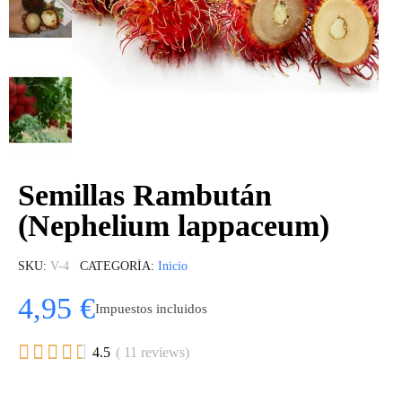
Semillas Rambután
(Nephelium lappaceum)
SKU
V-4
CATEGORÍA
Inicio
4,95 €
Impuestos incluidos





4.5
( 11 reviews)