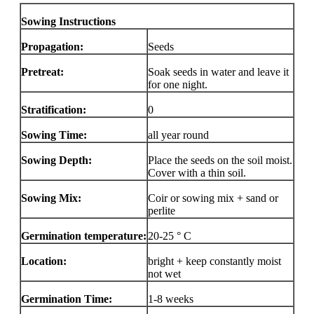
Sowing Instructions
Propagation:
Seeds
Pretreat:
Soak seeds in water and leave it
for one night.
Stratification:
0
Sowing Time:
all year round
Sowing Depth:
Place the seeds on the soil moist.
Cover with a thin soil.
Sowing Mix:
Coir or sowing mix + sand or
perlite
Germination temperature:
20-25 ° C
Location:
bright + keep constantly moist
not wet
Germination Time:
1-8 weeks