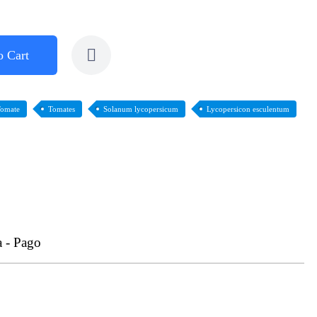
o Cart
omate
Tomates
Solanum lycopersicum
Lycopersicon esculentum
a - Pago