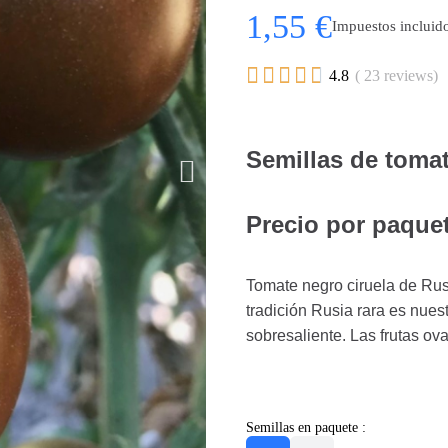
1,55 €
Impuestos incluid





4.8
( 23 reviews)
Semillas de tomat
Precio por paquet
Tomate negro ciruela de Rus
tradición Rusia rara es nues
sobresaliente. Las frutas o
Semillas en paquete :