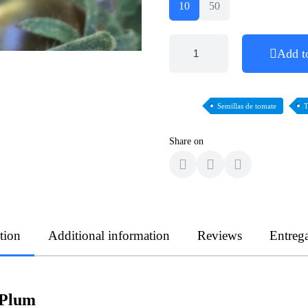
10
50
Add t
Semillas de tomate
T
Share on
tion
Additional information
Reviews
Entreg
 Plum