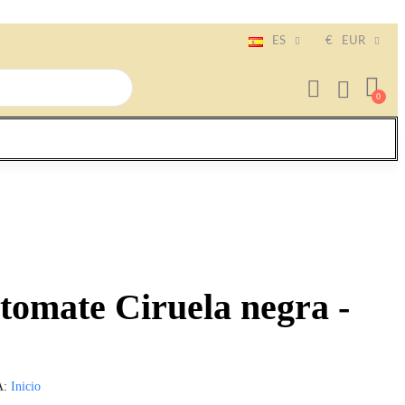
ES
€
EUR
 tomate Ciruela negra -
A
Inicio