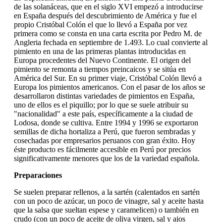
de las solanáceas, que en el siglo XVI empezó a introducirse
en España después del descubrimiento de América y fue el
propio Cristóbal Colón el que lo llevó a España por vez
primera como se consta en una carta escrita por Pedro M. de
Angleria fechada en septiembre de 1.493. Lo cual convierte al
pimiento en una de las primeras plantas introducidas en
Europa procedentes del Nuevo Continente. El origen del
pimiento se remonta a tiempos preincaicos y se sitúa en
América del Sur. En su primer viaje, Cristóbal Colón llevó a
Europa los pimientos americanos. Con el pasar de los años se
desarrollaron distintas variedades de pimientos en España,
uno de ellos es el piquillo; por lo que se suele atribuir su
"nacionalidad" a este país, específicamente a la ciudad de
Lodosa, donde se cultiva. Entre 1994 y 1996 se exportaron
semillas de dicha hortaliza a Perú, que fueron sembradas y
cosechadas por empresarios peruanos con gran éxito. Hoy
éste producto es fácilmente accesible en Perú por precios
significativamente menores que los de la variedad española.
Preparaciones
Se suelen preparar rellenos, a la sartén (calentados en sartén
con un poco de azúcar, un poco de vinagre, sal y aceite hasta
que la salsa que sueltan espese y caramelicen) o también en
crudo (con un poco de aceite de oliva virgen, sal y ajos