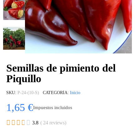
Semillas de pimiento del
Piquillo
SKU
P-24-(10-S)
CATEGORÍA
Inicio
1,65 €
Impuestos incluidos





3.8
( 24 reviews)