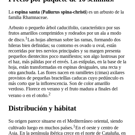
La
espina santa
(
Paliurus spina-christi
) es un arbusto de la
familia Rhamnaceae.
Arbusto o pequeño árbol caducifolio, característico por sus
frutos amarillos comprimidos y rodeados por un ala a modo
1
de disco.
​Las hojas alternan sobre las ramas, formando dos
hileras bien definidas; su contorno es ovado u oval, están
recorridas por tres nervios principales y su margen presenta
pequeños dientecitos poco manifiestos; son algo lustrosas por
el haz, más pálidas por el envés. Las estípulas, en la base de la
hoja, están transformadas en espinas desiguales, una recta y
otra ganchuda. Las flores nacen en ramilletes (cimas) axilares
provistos de pequeñas bracteíllas caducas cuyo pedúnculo es
más corto que la inflorescencia. Son de color amarillo
verdoso. Florece en verano y el fruto madura a finales del
2
verano o en el otoño.
Distribución y hábitat
Su origen parece situarse en el Mediterráneo oriental, siendo
1
cultivado luego en muchos países.
​En el oeste y centro de
Asia. En la península ibérica crece en el norte de Cataluña, en