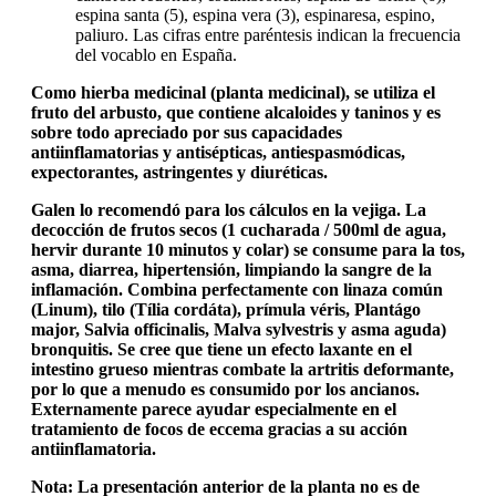
espina santa (5), espina vera (3), espinaresa, espino,
paliuro. Las cifras entre paréntesis indican la frecuencia
del vocablo en España.
Como hierba medicinal (planta medicinal), se utiliza el
fruto del arbusto, que contiene alcaloides y taninos y es
sobre todo apreciado por sus capacidades
antiinflamatorias y antisépticas, antiespasmódicas,
expectorantes, astringentes y diuréticas.
Galen lo recomendó para los cálculos en la vejiga. La
decocción de frutos secos (1 cucharada / 500ml de agua,
hervir durante 10 minutos y colar) se consume para la tos,
asma, diarrea, hipertensión, limpiando la sangre de la
inflamación. Combina perfectamente con linaza común
(Linum), tilo (Tília cordáta), prímula véris, Plantágo
major, Salvia officinalis, Malva sylvestris y asma aguda)
bronquitis. Se cree que tiene un efecto laxante en el
intestino grueso mientras combate la artritis deformante,
por lo que a menudo es consumido por los ancianos.
Externamente parece ayudar especialmente en el
tratamiento de focos de eccema gracias a su acción
antiinflamatoria.
Nota: La presentación anterior de la planta no es de