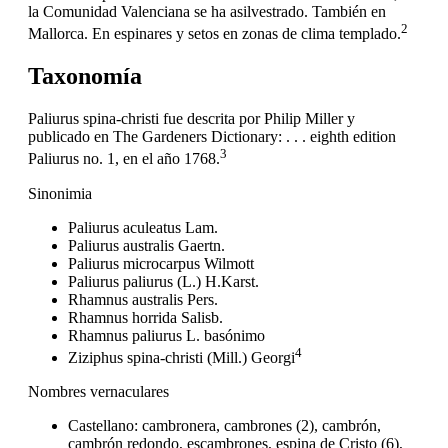
la Comunidad Valenciana se ha asilvestrado. También en
2
Mallorca. En espinares y setos en zonas de clima templado.
Taxonomía
Paliurus spina-christi fue descrita por Philip Miller y
publicado en The Gardeners Dictionary: . . . eighth edition
3
Paliurus no. 1, en el año 1768.
Sinonimia
Paliurus aculeatus Lam.
Paliurus australis Gaertn.
Paliurus microcarpus Wilmott
Paliurus paliurus (L.) H.Karst.
Rhamnus australis Pers.
Rhamnus horrida Salisb.
Rhamnus paliurus L. basónimo
4
Ziziphus spina-christi (Mill.) Georgi
Nombres vernaculares
Castellano: cambronera, cambrones (2), cambrón,
cambrón redondo, escambrones, espina de Cristo (6),