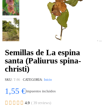
Semillas de La espina
santa (Paliurus spina-
christi)
SKU
T-86
CATEGORÍA
Inicio
1,55 €
Impuestos incluidos





4.9
( 39 reviews)