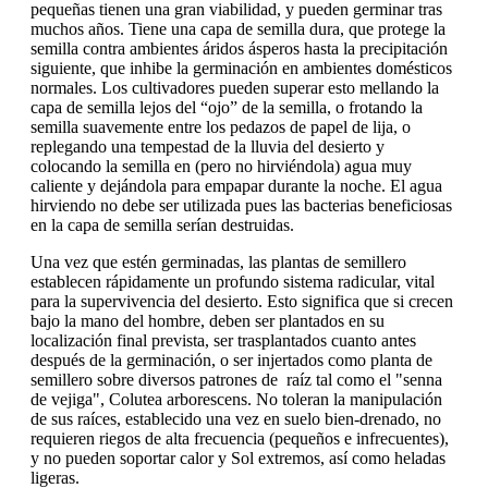
pequeñas tienen una gran viabilidad, y pueden germinar tras
muchos años. Tiene una capa de semilla dura, que protege la
semilla contra ambientes áridos ásperos hasta la precipitación
siguiente, que inhibe la germinación en ambientes domésticos
normales. Los cultivadores pueden superar esto mellando la
capa de semilla lejos del “ojo” de la semilla, o frotando la
semilla suavemente entre los pedazos de papel de lija, o
replegando una tempestad de la lluvia del desierto y
colocando la semilla en (pero no hirviéndola) agua muy
caliente y dejándola para empapar durante la noche. El agua
hirviendo no debe ser utilizada pues las bacterias beneficiosas
en la capa de semilla serían destruidas.
Una vez que estén germinadas, las plantas de semillero
establecen rápidamente un profundo sistema radicular, vital
para la supervivencia del desierto. Esto significa que si crecen
bajo la mano del hombre, deben ser plantados en su
localización final prevista, ser trasplantados cuanto antes
después de la germinación, o ser injertados como planta de
semillero sobre diversos patrones de raíz tal como el "senna
de vejiga", Colutea arborescens. No toleran la manipulación
de sus raíces, establecido una vez en suelo bien-drenado, no
requieren riegos de alta frecuencia (pequeños e infrecuentes),
y no pueden soportar calor y Sol extremos, así como heladas
ligeras.