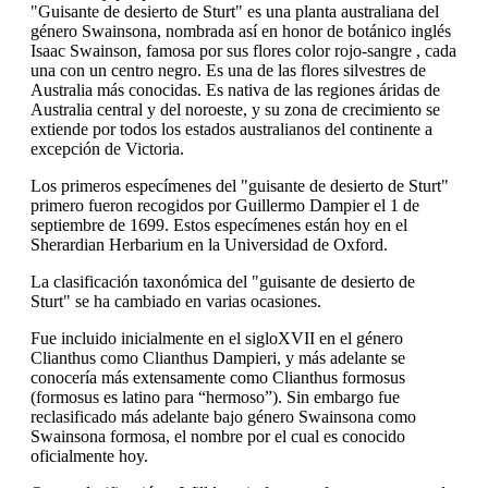
"Guisante de desierto de Sturt" es una planta australiana del
género Swainsona, nombrada así en honor de botánico inglés
Isaac Swainson, famosa por sus flores color rojo-sangre , cada
una con un centro negro. Es una de las flores silvestres de
Australia más conocidas. Es nativa de las regiones áridas de
Australia central y del noroeste, y su zona de crecimiento se
extiende por todos los estados australianos del continente a
excepción de Victoria.
Los primeros especímenes del "guisante de desierto de Sturt"
primero fueron recogidos por Guillermo Dampier el 1 de
septiembre de 1699. Estos especímenes están hoy en el
Sherardian Herbarium en la Universidad de Oxford.
La clasificación taxonómica del "guisante de desierto de
Sturt" se ha cambiado en varias ocasiones.
Fue incluido inicialmente en el sigloXVII en el género
Clianthus como Clianthus Dampieri, y más adelante se
conocería más extensamente como Clianthus formosus
(formosus es latino para “hermoso”). Sin embargo fue
reclasificado más adelante bajo género Swainsona como
Swainsona formosa, el nombre por el cual es conocido
oficialmente hoy.