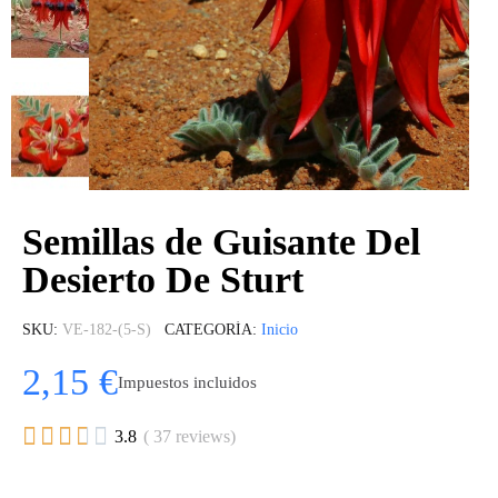
Semillas de Guisante Del
Desierto De Sturt
SKU
VE-182-(5-S)
CATEGORÍA
Inicio
2,15 €
Impuestos incluidos





3.8
( 37 reviews)