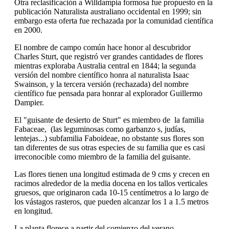
Otra reclasificación a Willdampia formosa fue propuesto en la
publicación Naturalista australiano occidental en 1999; sin
embargo esta oferta fue rechazada por la comunidad científica
en 2000.
El nombre de campo común hace honor al descubridor
Charles Sturt, que registró ver grandes cantidades de flores
mientras exploraba Australia central en 1844; la segunda
versión del nombre científico honra al naturalista Isaac
Swainson, y la tercera versión (rechazada) del nombre
científico fue pensada para honrar al explorador Guillermo
Dampier.
El "guisante de desierto de Sturt" es miembro de la familia
Fabaceae, (las leguminosas como garbanzo s, judías,
lentejas...) subfamilia Faboideae, no obstante sus flores son
tan diferentes de sus otras especies de su familia que es casi
irreconocible como miembro de la familia del guisante.
Las flores tienen una longitud estimada de 9 cms y crecen en
racimos alrededor de la media docena en los tallos verticales
gruesos, que originaron cada 10-15 centímetros a lo largo de
los vástagos rasteros, que pueden alcanzar los 1 a 1.5 metros
en longitud.
La planta florece a partir del comienzo del verano,