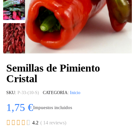
Semillas de Pimiento
Cristal
SKU
P-33-(10-S)
CATEGORÍA
Inicio
1,75 €
Impuestos incluidos





4.2
( 14 reviews)