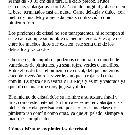
Planta de 70-80 cm de altura. De ciclo precoz. Frutos
estrechos y alargados, con 12-15 cm de longitud y 4-5 cm. en
la base, terminados casi en punta. Carne delgada y dulce, con
piel muy fina. Muy apreciada para su utilización como
pimiento frito.
Los pimientos de cristal no son transparentes, ni se rompen si
se te caen aunque su nombre es bien merecido. Y es que de
entre los muchos tipos que existen, éste sería uno de los
delicados y valorados.
Choriceros, de piquillo…podemos encontrar un mundo de
variedades de pimientos, ya sean rojos, verdes o amarillos.
Entre ellos destaca el pimiento de cristal, del que podemos
encontrar versión roja y verde, aunque la roja es la más
común. Es típica de Navarra y La Rioja y es muy valorada ya
que ofrece una carne muy jugosa y dulce.
El pimiento de cristal debe su nombre a su textura frágil y
fina, como este material. Su forma es estrecha y alargada y su
piel es delicada, precisamente por ello no es una clase de
pimiento tan común como otras, ya que su pelado, siempre a
mano, es complicado.
Cómo disfrutar los pimientos de cristal