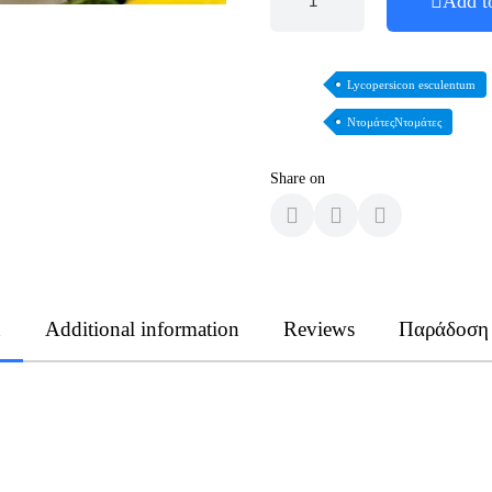
Add t
Lycopersicon esculentum
ΝτομάτεςΝτομάτες
Share on
n
Additional information
Reviews
Παράδοση