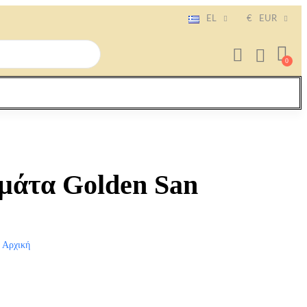
EL
€
EUR
μάτα Golden San
Αρχική