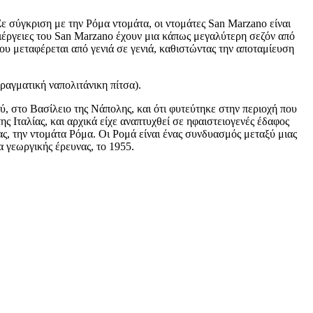
Σε σύγκριση με την Ρόμα ντομάτα, οι ντομάτες San Marzano είναι
λλιέργειες του San Marzano έχουν μια κάπως μεγαλύτερη σεζόν από
που μεταφέρεται από γενιά σε γενιά, καθιστώντας την αποταμίευση
ραγματική ναπολιτάνικη πίτσα).
ύ, στο Βασίλειο της Νάπολης, και ότι φυτεύτηκε στην περιοχή που
ς Ιταλίας, και αρχικά είχε αναπτυχθεί σε ηφαιστειογενές έδαφος
ας, την ντομάτα Ρόμα. Οι Ρομά είναι ένας συνδυασμός μεταξύ μιας
α γεωργικής έρευνας, το 1955.