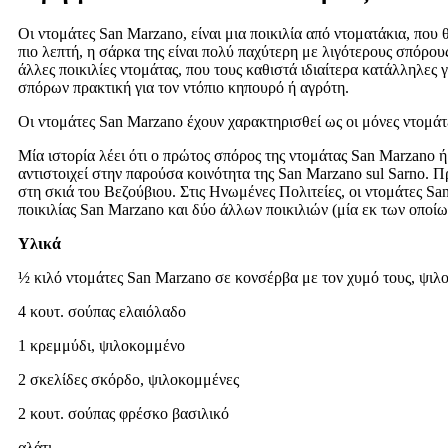
Οι ντομάτες San Marzano, είναι μια ποικιλία από ντοματάκια, που
πιο λεπτή, η σάρκα της είναι πολύ παχύτερη με λιγότερους σπόρους
άλλες ποικιλίες ντομάτας, που τους καθιστά ιδιαίτερα κατάλληλες 
σπόρων πρακτική για τον ντόπιο κηπουρό ή αγρότη.
Οι ντομάτες San Marzano έχουν χαρακτηρισθεί ως οι μόνες ντομάτ
Μία ιστορία λέει ότι ο πρώτος σπόρος της ντομάτας San Marzano ή
αντιστοιχεί στην παρούσα κοινότητα της San Marzano sul Sarno. Π
στη σκιά του Βεζούβιου. Στις Ηνωμένες Πολιτείες, οι ντομάτες Sa
ποικιλίας San Marzano και δύο άλλων ποικιλιών (μία εκ των οποίω
Υλικά
½ κιλό ντομάτες San Marzano σε κονσέρβα με τον χυμό τους, ψιλ
4 κουτ. σούπας ελαιόλαδο
1 κρεμμύδι, ψιλοκομμένο
2 σκελίδες σκόρδο, ψιλοκομμένες
2 κουτ. σούπας φρέσκο βασιλικό
αλάτι