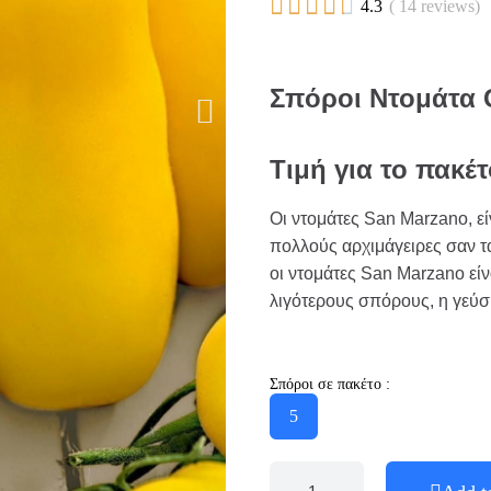





4.3
( 14 reviews)
Σπόροι Ντομάτα 
Τιμή για το πακέ
Οι ντομάτες San Marzano, εί
πολλούς αρχιμάγειρες σαν τ
οι ντομάτες San Marzano είν
λιγότερους σπόρους, η γεύση
Σπόροι σε πακέτο :
5