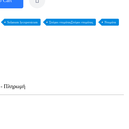
o Cart
Solanum lycopersicum
Σπόροι ντομάταςΣπόροι ντομάτας
Ντομάτα
 - Πληρωμή