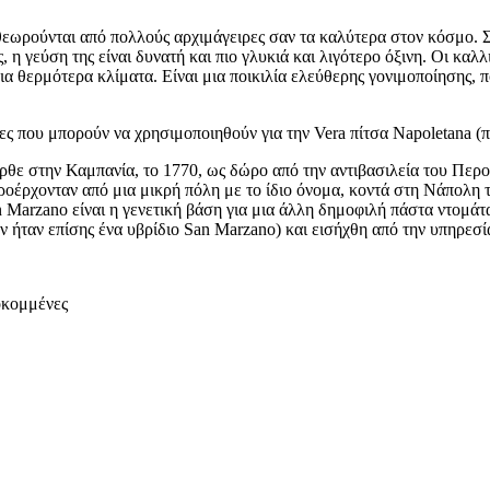
 θεωρούνται από πολλούς αρχιμάγειρες σαν τα καλύτερα στον κόσμο. 
, η γεύση της είναι δυνατή και πιο γλυκιά και λιγότερο όξινη. Οι κα
για θερμότερα κλίματα. Είναι μια ποικιλία ελεύθερης γονιμοποίησης, 
ες που μπορούν να χρησιμοποιηθούν για την Vera πίτσα Napoletana (π
ρθε στην Καμπανία, το 1770, ως δώρο από την αντιβασιλεία του Περο
ροέρχονταν από μια μικρή πόλη με το ίδιο όνομα, κοντά στη Νάπολη τη
n Marzano είναι η γενετική βάση για μια άλλη δημοφιλή πάστα ντομάτ
ν ήταν επίσης ένα υβρίδιο San Marzano) και εισήχθη από την υπηρεσί
οκομμένες