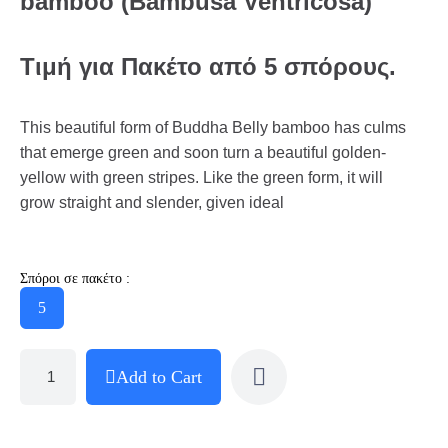
bamboo (Bambusa Ventricosa)
Τιμή
για
Πακέτο
από
5
σπόρους
.
This beautiful form of Buddha Belly bamboo has culms
that emerge green and soon turn a beautiful golden-
yellow with green stripes. Like the green form, it will
grow straight and slender, given ideal
Σπόροι σε πακέτο :
5
Add to Cart