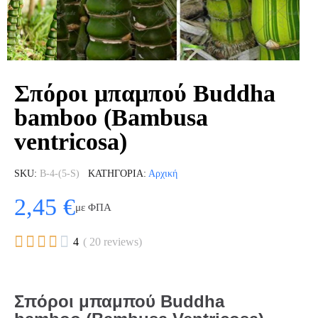
Σπόροι μπαμπού Buddha
bamboo (Bambusa
ventricosa)
SKU
B-4-(5-S)
ΚΑΤΗΓΟΡΊΑ
Αρχική
2,45 €
με ΦΠΑ





4
( 20 reviews)
Σπόροι μπαμπού Buddha